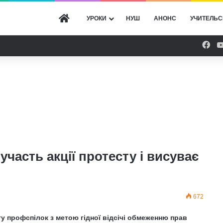
ГОЛОВНА
УРОКИ
НУШ
АНОНС
УЧИТЕЛЬС
Fac
участь акції протесту і висуває
672
ту профспілок з метою гідної відсічі обмеженню прав