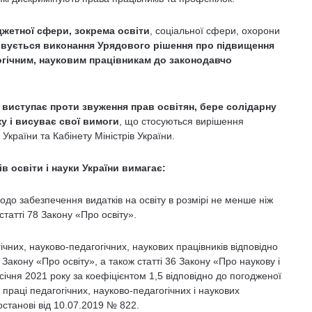
жетної сфери, зокрема освіти
, соціальної сфери, охорони
овується виконання Урядового рішення про підвищення
гогічним, науковим працівникам до законодавчо
и виступає проти звуження прав освітян, бере солідарну
ку і висуває свої вимоги
, що стосуються вирішення
 України та Кабінету Міністрів України.
в освіти і науки України вимагає:
до забезпечення видатків на освіту в розмірі не менше ніж
татті 78 Закону «Про освіту».
них, науково-педагогічних, наукових працівників відповідно
 Закону «Про освіту», а також статті 36 Закону «Про наукову і
 січня 2021 року за коефіцієнтом 1,5 відповідно до погодженої
раці педагогічних, науково-педагогічних і наукових
останові від 10.07.2019 № 822.