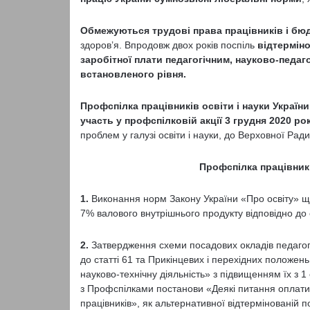
Обмежуються трудові права працівників і бюд
здоров’я. Впродовж двох років поспіль
відтермін
заробітної плати педагогічним, науково-педа
встановленого рівня.
Профспілка працівників освіти і науки Україн
участь у профспілковій акції 3 грудня 2020 ро
проблем у галузі освіти і науки, до Верховної Ради
Профспілка працівникі
1.
Виконання норм Закону України «Про освіту» що
7% валового внутрішнього продукту відповідно до с
2.
Затвердження схеми посадових окладів педагогіч
до статті 61 та Прикінцевих і перехідних положень
науково-технічну діяльність» з підвищенням їх з 1
з Профспілками постанови «Деякі питання оплати п
працівників», як альтернативної відтермінованій п