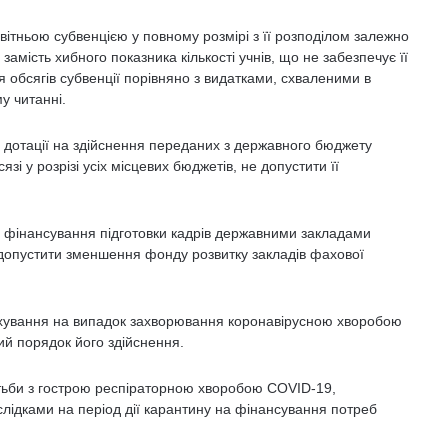
ітньою субвенцією у повному розмірі з її розподілом залежно
 замість хибного показника кількості учнів, що не забезпечує її
 обсягів субвенції порівняно з видатками, схваленими в
у читанні.
 дотації на здійснення переданих з державного бюджету
язі у розрізі усіх місцевих бюджетів, не допустити її
фінансування підготовки кадрів державними закладами
допустити зменшення фонду розвитку закладів фахової
хування на випадок захворювання коронавірусною хворобою
ний порядок його здійснення.
ьби з гострою респіраторною хворобою COVID-19,
лідками на період дії карантину на фінансування потреб