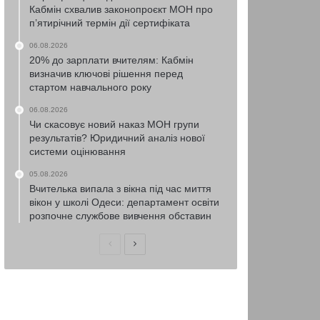
Кабмін схвалив законопроєкт МОН про
п’ятирічний термін дії сертифіката
06.08.2026
20% до зарплати вчителям: Кабмін
визначив ключові рішення перед
стартом навчального року
06.08.2026
Чи скасовує новий наказ МОН групи
результатів? Юридичний аналіз нової
системи оцінювання
05.08.2026
Вчителька випала з вікна під час миття
вікон у школі Одеси: департамент освіти
розпочне службове вивчення обставин
Попередня
Наступна
сторінка
сторінка