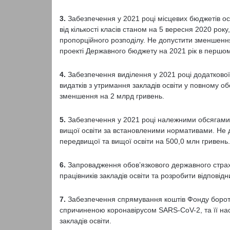
3.
Забезпечення у 2021 році місцевих бюджетів осв
від кількості класів станом на 5 вересня 2020 року,
пропорційного розподілу. Не допустити зменшення
проекті Державного бюджету на 2021 рік в першом
4.
Забезпечення виділення у 2021 році додаткової
видатків з утримання закладів освіти у повному обс
зменшення на 2 млрд гривень.
5.
Забезпечення у 2021 році належними обсягами 
вищої освіти за встановленими нормативами. Не 
передвищої та вищої освіти на 500,0 млн гривень.
6.
Запровадження обов’язкового державного стра
працівників закладів освіти та розробити відповід
7.
Забезпечення спрямування коштів Фонду борот
спричиненою коронавірусом SARS-CoV-2, та її нас
закладів освіти.