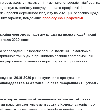
ку з розглядом у парламенті низки законопроектів, ініційованих
довжують політику наступу на права працівників і
к у проекті Державного бюджету на 2021 рік, особливо щодо
ьних гарантій, повідомляє
прес-служба Профспілки
країни черговому наступу влади на права людей праці
топада 2020 року.
 на запровадження неоліберальної політики, намагаючись
ричиною таких дій є принципова позиція профспілок, які
ня державних соціальних норм і гарантій, просування
родовж 2019-2020 років зупинило просування
 законодавства та обмеження прав профспілок
і їх участі у
чись карантинними обмеженнями на масові зібрання,
ими намагається імплементувати у Кодексі законів про
 які дискримінують права працівників та профспілок.