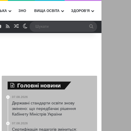
ЬКА
ЗНО
ВИЩА ОСВІТА
ЗДОРОВ’Я
ebook
YouTube
RSS
Випадкова стаття
Switch skin
Шукати
Головні новини
07.08.2026
Державні стандарти освіти знову
змінено: що передбачає рішення
Кабінету Міністрів України
07.08.2026
Сертифікація педагогів зміниться: