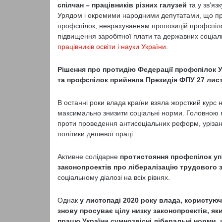
спілчан – працівників різних галузей
та у зв’яз
Урядом і окремими народними депутатами, що про
профспілок, неврахуванням пропозицій профспіло
підвищення заробітної плати та державних соціал
працівників освіти і науки України
.
Рішення про протидію Федерації профспілок У
та профспілок прийняла Президія ФПУ 27 лис
В останні роки влада країни взяла жорсткий курс
максимально знизити соціальні норми. Головною п
проти проведення антисоціальних реформ, урізан
політики дешевої праці.
Активне солідарне
протистояння профспілок уп
законопроектів про лібералізацію трудового
соціальному діалозі на всіх рівнях.
Однак
у листопаді 2020 року влада, користую
знову просуває цілу низку законопроектів, як
працю України сумнозвісні ліберальні норми
,