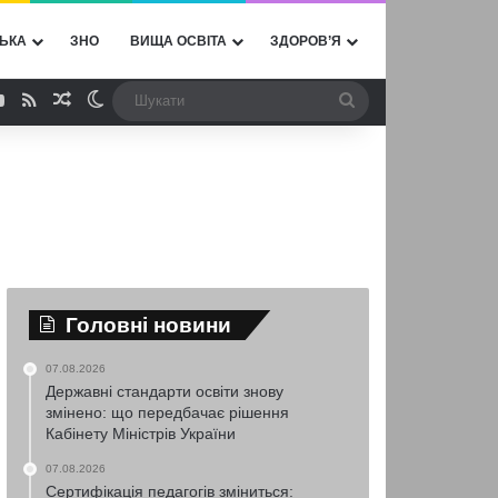
ЬКА
ЗНО
ВИЩА ОСВІТА
ЗДОРОВ’Я
ebook
YouTube
RSS
Випадкова стаття
Switch skin
Шукати
Головні новини
07.08.2026
Державні стандарти освіти знову
змінено: що передбачає рішення
Кабінету Міністрів України
07.08.2026
Сертифікація педагогів зміниться: