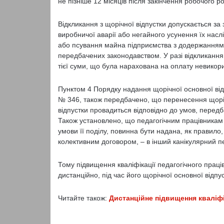
не пізніше 12 місяців після закінчення робочого ро
Відкликання з щорічної відпустки допускається за
виробничої аварії або негайного усунення їх насл
або псування майна підприємства з додержанням ви
передбачених законодавством. У разі відкликання
тієї суми, що була нарахована на оплату невикори
Пунктом 4 Порядку надання щорічної основної від
№ 346, також передбачено, що перенесення щорічно
відпустки провадиться відповідно до умов, передб
Також установлено, що педагогічним працівникам 
умови її поділу, повинна бути надана, як правило,
колективним договором, – в інший канікулярний п
Тому підвищення кваліфікації педагогічного праці
дистанційно, під час його щорічної основної відп
Читайте також:
Дистанційне підвищення кваліфі