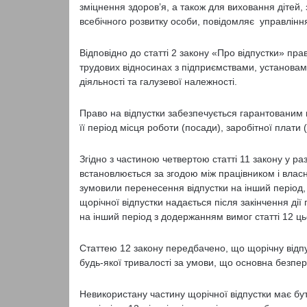
зміцнення здоров’я, а також для виховання дітей,
всебічного розвитку особи, повідомляє управлінн
Відповідно до статті 2 закону «Про відпустки» пр
трудових відносинах з підприємствами, установам
діяльності та галузевої належності.
Право на відпустки забезпечується гарантованим 
її період місця роботи (посади), заробітної плат
Згідно з частиною четвертою статті 11 закону у ра
встановлюється за згодою між працівником і вла
зумовили перенесення відпустки на інший період, 
щорічної відпустки надається після закінчення дії
на інший період з додержанням вимог статті 12 ць
Статтею 12 закону передбачено, що щорічну відпу
будь-якої тривалості за умови, що основна безпе
Невикористану частину щорічної відпустки має бут