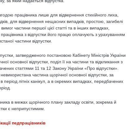
ку, за який надається відпустка.
 згодою працівника лише для відвернення стихійного лиха,
ідків, для відвернення нещасних випадків, простою, загибелі
мог частини першої цієї статті та в інших випадках,
 працівника з відпустки його працю оплачують з урахуванням
станої частини відпустки.
пустки, затвердженого постановою Кабінету Міністрів України
ї основної відпустки, поділ її на частини та відкликання з
ачених статтями 11 та 12 Закону України «Про відпустки».
невикористана частина щорічної основної відпустки, за
 в період літніх канікул, а в окремих випадках, передбачених
еріод.
вника в межах щорічного плану закладу освіти, зокрема й
устки є неприпустимим.
кації педпрацівників