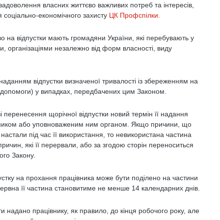
 задоволення власних життєво важливих потреб та інтересів,
я соціально-економічного захисту
ЦК Профспілки.
аво на відпустки мають громадяни України, які перебувають у
и, організаціями незалежно від форм власності, виду
наданням відпустки визначеної тривалості із збереженням на
и (допомоги) у випадках, передбачених цим Законом.
зі перенесення щорічної відпустки новий термін її надання
сником або уповноваженим ним органом. Якщо причини, що
настали під час її використання, то невикористана частина
 причин, які її перервали, або за згодою сторін переноситься
ого Закону.
стку на прохання працівника може бути поділено на частини
рервна її частина становитиме не менше 14 календарних днів.
и надано працівнику, як правило, до кінця робочого року, але