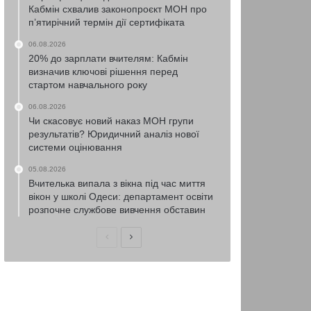
Кабмін схвалив законопроєкт МОН про
п’ятирічний термін дії сертифіката
06.08.2026
20% до зарплати вчителям: Кабмін
визначив ключові рішення перед
стартом навчального року
06.08.2026
Чи скасовує новий наказ МОН групи
результатів? Юридичний аналіз нової
системи оцінювання
05.08.2026
Вчителька випала з вікна під час миття
вікон у школі Одеси: департамент освіти
розпочне службове вивчення обставин
Попередня
Наступна
сторінка
сторінка