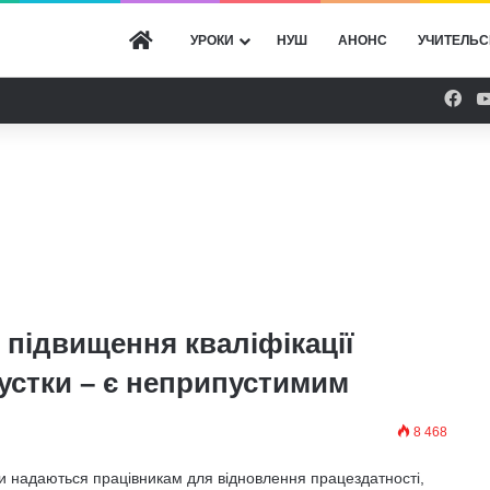
ГОЛОВНА
УРОКИ
НУШ
АНОНС
УЧИТЕЛЬС
Fac
 підвищення кваліфікації
пустки – є неприпустимим
8 468
тки надаються працівникам для відновлення працездатності,