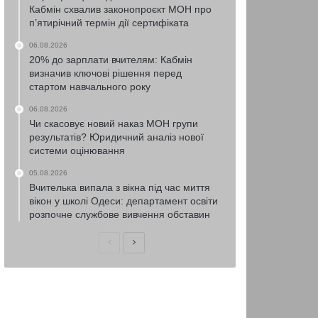
Кабмін схвалив законопроєкт МОН про
п’ятирічний термін дії сертифіката
06.08.2026
20% до зарплати вчителям: Кабмін
визначив ключові рішення перед
стартом навчального року
06.08.2026
Чи скасовує новий наказ МОН групи
результатів? Юридичний аналіз нової
системи оцінювання
05.08.2026
Вчителька випала з вікна під час миття
вікон у школі Одеси: департамент освіти
розпочне службове вивчення обставин
Попередня
Наступна
сторінка
сторінка