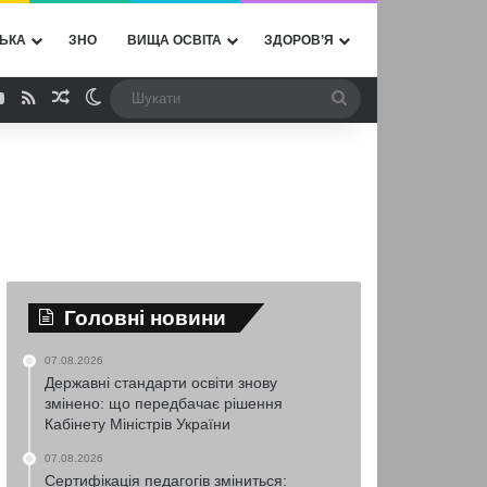
ЬКА
ЗНО
ВИЩА ОСВІТА
ЗДОРОВ’Я
ebook
YouTube
RSS
Випадкова стаття
Switch skin
Шукати
Головні новини
07.08.2026
Державні стандарти освіти знову
змінено: що передбачає рішення
Кабінету Міністрів України
07.08.2026
Сертифікація педагогів зміниться: