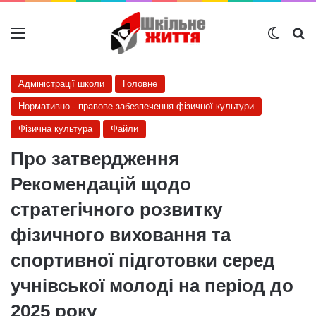
Меню
Switch
Ш
Адміністрації школи
Головне
Нормативно - правове забезпечення фізичної культури
Фізична культура
Файли
Про затвердження
Рекомендацій щодо
стратегічного розвитку
фізичного виховання та
спортивної підготовки серед
учнівської молоді на період до
2025 року