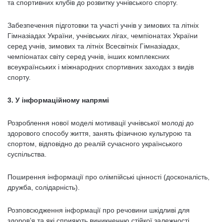
та спортивних клубів до розвитку учнівського спорту.
Забезпечення підготовки та участі учнів у зимових та літніх
Гімназіадах України, учнівських лігах, чемпіонатах України
серед учнів, зимових та літніх Всесвітніх Гімназіадах,
чемпіонатах світу серед учнів, інших комплексних
всеукраїнських і міжнародних спортивних заходах з видів
спорту.
3. У інформаційному напрямі
Розроблення нової моделі мотивації учнівської молоді до
здорового способу життя, занять фізичною культурою та
спортом, відповідно до реалій сучасного українського
суспільства.
Поширення інформації про олімпійські цінності (досконалість,
дружба, солідарність).
Розповсюдження інформації про речовини шкідливі для
здоров’я та які сприяють виникненню стійкої залежності,