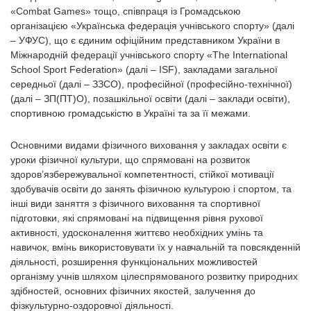
«Combat Games» тощо, співпраця із Громадською
організацією «Українська федерація учнівського спорту» (далі
– УФУС), що є єдиним офіційним представником України в
Міжнародній федерації учнівського спорту «The International
School Sport Federation» (далі – ISF), закладами загальної
середньої (далі – ЗЗСО), професійної (професійно-технічної)
(далі – ЗП(ПТ)О), позашкільної освіти (далі – заклади освіти),
спортивною громадськістю в Україні та за її межами.
Основними видами фізичного виховання у закладах освіти є
уроки фізичної культури, що спрямовані на розвиток
здоров’язбережувальної компетентності, стійкої мотивації
здобувачів освіти до занять фізичною культурою і спортом, та
інші види заняття з фізичного виховання та спортивної
підготовки, які спрямовані на підвищення рівня рухової
активності, удосконалення життєво необхідних умінь та
навичок, вмінь використовувати їх у навчальній та повсякденній
діяльності, розширення функціональних можливостей
організму учнів шляхом цілеспрямованого розвитку природних
здібностей, основних фізичних якостей, залучення до
фізкультурно-оздоровчої діяльності.