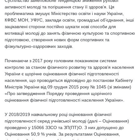
Суспільство занепокоєне тенденцією зниження рухової
активності молоді та погіршення стану її здоров’я. Ця
проблематика змушує Міністерство освіти і науки України,
КФВС МОН, УФУС, заклади освіти, громадські об’єднання, інші
зацікавлені сторони постійно шукати нові способи для
мотивації молоді до занять фізичною культурою та спортивною
підготовкою, створення нових форм спортивних та
фізкультурно-оздоровчих заходів.
Починаючи з 2017 року головним показником системи
контролю за станом фізичного розвитку та здоров’я населення
України є щорічне оцінювання фізичної підготовленості
населення, що проводиться відповідно до постанови Кабінету
Міністрів України від 09 грудня 2015 року № 1045 (зі змінами)
«Про затвердження Порядку проведення щорічного
оцінювання фізичної підготовленості населення України».
У 2018/2019 навчальному році оцінювання фізичної
підготовленості серед учнівської молоді (далі – Оцінювання)
проведено у 15066 ЗЗСО та ЗП(ПТ)О. З них допущено до
Оцінювання 50,9 % учнів. За результатами Оцінювання,