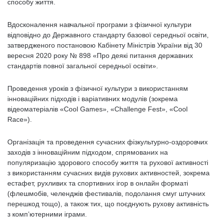
способу життя.
Вдосконалення навчальної програми з фізичної культури
відповідно до Державного стандарту базової середньої освіти,
затвердженого постановою Кабінету Міністрів України від 30
вересня 2020 року № 898 «Про деякі питання державних
стандартів повної загальної середньої освіти».
Проведення уроків з фізичної культури з використанням
інноваційних підходів і варіативних модулів (зокрема
відеоматеріалів «Cool Games», «Challenge Fest», «Cool
Race»).
Організація та проведення сучасних фізкультурно-оздоровчих
заходів з інноваційним підходом, спрямованих на
популяризацію здорового способу життя та рухової активності
з використанням сучасних видів рухових активностей, зокрема
естафет, рухливих та спортивних ігор в онлайн форматі
(флешмобів, челенджів фестивалів, подолання смуг штучних
перешкод тощо), а також тих, що поєднують рухову активність
з комп’ютерними іграми.