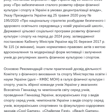
року «Про забезпечення сталого розвитку сфери фізичної
культури і спорту в Україні в умовах децентралізації влади»,
Указу Президента України від 25 травня 2020 року №
195/2020 «Про національну стратегію розбудови безпечного і
здорового освітнього середовища у новій українській школі»,
Державної цільової соціальної програми розвитку фізичної
культури і спорту на період до 2024 року, затвердженої
постановою Кабінету Міністрів України від 01 березня 2017 р.
№ 115 (зі змінами), інших нормативно-правових актів з метою
вдосконалення та модернізації форм мотивації і залучення
учнів до регулярних занять фізичною культурою і спортом.
Основою Рекомендацій стали практичний досвід діяльності
Комітету з фізичного виховання та спорту Міністерства освіти і
науки України (далі – КФВС МОН) в галузі фізичної культури і
спорту, участь збірної команди учнів України у змаганнях
Всесвітніх Гімназіад та чемпіонатів світу серед учнів,
проведення Гімназіад України, всеукраїнських ігор з видів
спорту серед учнів, чемпіонатів України з видів спорту серед
учнів, всеукраїнських спортивних та фізкультурно-оздоровчих
заходів «Cool Games», «Challenge Fest», «Beach Games»,