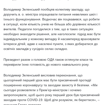
Володимир Зеленський пообіцяв колективу закладу, що
доручить в. о. міністра опрацювати питання невеликих шкіл і
їхнього функціонування. Водночас він поцікавився, що робити
в ситуації, коли кількість учнів не більша або дорівнює кількості
вчителів. Педагоги погодилися з тим, що в таких ситуаціях
необхідно знаходити рішення, але наголосили: підхід має бути
індивідуальним у кожному випадку й насамперед враховувати
інтереси дітей, адже є населені пункти, з яких добиратися до
освітніх закладів у сусідніх селах складно.
Президент разом з головою ОДА також оглянули класи та
перевірили їхню готовність до нового навчального року.
Володимир Зеленський висловив переконання, що
цьогорічний перший урок має бути присвячений протидії
поширенню коронавірусу та заходам захисту й безпеки. «Ми
сьогодні розмовляли з Прем’єр-міністром і хочемо
запропонувати, щоб цього року перший урок був присвячений
заходам проти COVID-19. Щоб діти розуміли, як берегтися», –
зазначив Глава держави.