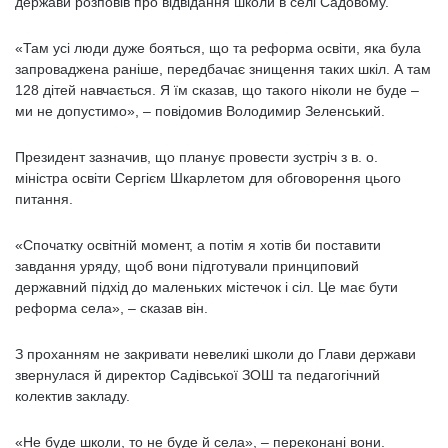
держави розповів про відвідання школи в селі Садовому.
«Там усі люди дуже бояться, що та реформа освіти, яка була
запроваджена раніше, передбачає знищення таких шкіл. А там
128 дітей навчається. Я їм сказав, що такого ніколи не буде –
ми не допустимо», – повідомив Володимир Зеленський.
Президент зазначив, що планує провести зустріч з в. о.
міністра освіти Сергієм Шкарлетом для обговорення цього
питання.
«Спочатку освітній момент, а потім я хотів би поставити
завдання уряду, щоб вони підготували принциповий
державний підхід до маленьких містечок і сіл. Це має бути
реформа села», – сказав він.
З проханням не закривати невеликі школи до Глави держави
звернулася й директор Садівської ЗОШ та педагогічний
колектив закладу.
«Не буде школи, то не буде й села», – переконані вони.