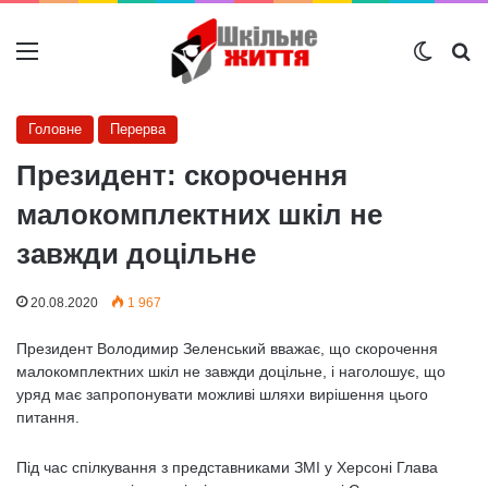
Меню
Switch
Ш
Головне
Перерва
Президент: скорочення
малокомплектних шкіл не
завжди доцільне
20.08.2020
1 967
Президент Володимир Зеленський вважає, що скорочення
малокомплектних шкіл не завжди доцільне, і наголошує, що
уряд має запропонувати можливі шляхи вирішення цього
питання.
Під час спілкування з представниками ЗМІ у Херсоні Глава