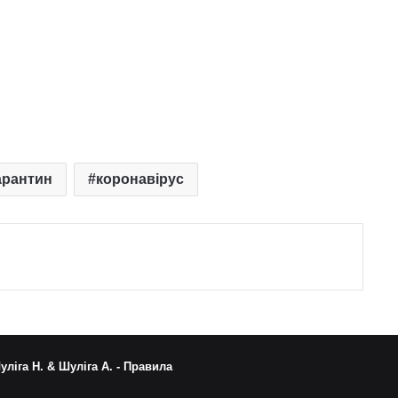
арантин
коронавірус
уліга Н. & Шуліга А. -
Правила