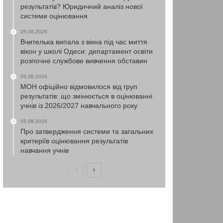
результатів? Юридичний аналіз нової
системи оцінювання
05.08.2026
Вчителька випала з вікна під час миття
вікон у школі Одеси: департамент освіти
розпочне службове вивчення обставин
05.08.2026
МОН офіційно відмовилося від груп
результатів: що змінюється в оцінюванні
учнів із 2026/2027 навчального року
05.08.2026
Про затвердження системи та загальних
критеріїв оцінювання результатів
навчання учнів
Попередня
Наступна
сторінка
сторінка