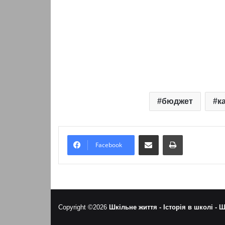
бюджет
к
Надіслати електронною поштою
Надрукувати
Facebook
Copyright ©2026
Шкільне життя -
Історія в школі -
Ш