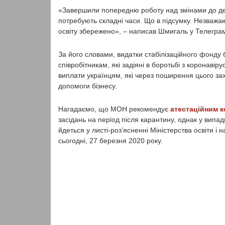
«Завершили попередню роботу над змінами до де
потребують складні часи. Що в підсумку. Незважаю
освіту збережено», – написав Шмигаль у Телеграм
За його словами, видатки стабілізаційного фонду
співробітникам, які задіяні в боротьбі з коронав
виплати українцям, які через поширення цього за
допомоги бізнесу.
Нагадаємо, що МОН рекомендує
атестаційним к
засідань на період після карантину, однак у випа
йдеться у листі-роз’ясненні Міністерства освіти і
сьогодні, 27 березня 2020 року.