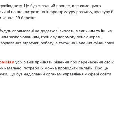
ржбюджету. Це був складний процес, але саме цього
чи ні на що, витрати на інфрастркутуру розвитку, культуру й
-каналі 29 березня.
 будуть спрямовані на додаткові виплати медичним та іншим
ірусним захворюванням, грошову допомогу пенсіонерам,
хворювання втратили роботу, а також на надання фінансової
омісіям
усіх рівнів прийняти рішення про перенесення своїх
дку нагальної потреби їх можна проводити онлайн. Про це
 науки, що був надісланий органам управління у сфері освіти