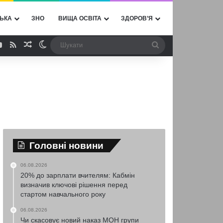
ЬКА
ЗНО
ВИЩА ОСВІТА
ЗДОРОВ’Я
ebook
YouTube
RSS
Випадкова стаття
Switch skin
Шукати
Головні новини
06.08.2026
20% до зарплати вчителям: Кабмін
визначив ключові рішення перед
стартом навчального року
06.08.2026
Чи скасовує новий наказ МОН групи