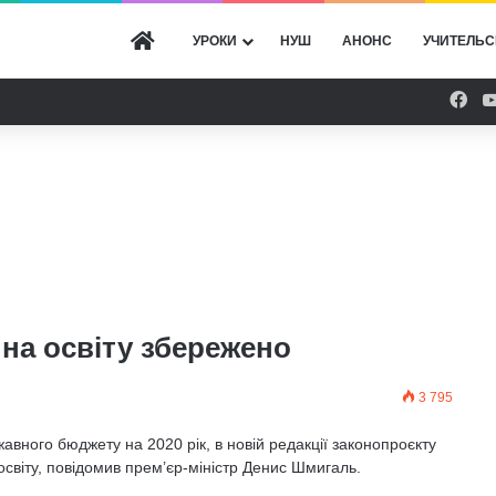
ГОЛОВНА
УРОКИ
НУШ
АНОНС
УЧИТЕЛЬС
Fac
 на освіту збережено
3 795
вного бюджету на 2020 рік, в новій редакції законопроєкту
освіту, повідомив прем’єр-міністр Денис Шмигаль.