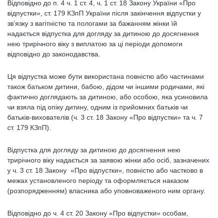
Відповідно до п. 4 ч. 1 ст. 4, ч. 1 ст. 18 Закону України «Про
відпустки», ст. 179 КЗпП України після закінчення відпустки у
зв’язку з вагітністю та пологами за бажанням жінки їй
надається відпустка для догляду за дитиною до досягнення
нею трирічного віку з виплатою за ці періоди допомоги
відповідно до законодавства.
Ця відпустка може бути використана повністю або частинами
також батьком дитини, бабою, дідом чи іншими родичами, які
фактично доглядають за дитиною, або особою, яка усиновила
чи взяла під опіку дитину, одним із прийомних батьків чи
батьків-вихователів (ч. 3 ст. 18 Закону «Про відпустки» та ч. 7
ст. 179 КЗпП).
Відпустка для догляду за дитиною до досягнення нею
трирічного віку надається за заявою жінки або осіб, зазначених
у ч. 3 ст. 18 Закону «Про відпустки», повністю або частково в
межах установленого періоду та оформляється наказом
(розпорядженням) власника або уповноваженого ним органу.
Відповідно до ч. 4 ст. 20 Закону «Про відпустки» особам,