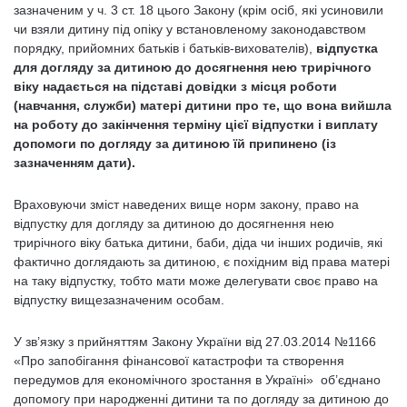
зазначеним у ч. 3 ст. 18 цього Закону (крім осіб, які усиновили
чи взяли дитину під опіку у встановленому законодавством
порядку, прийомних батьків і батьків-вихователів),
відпустка
для догляду за дитиною до досягнення нею трирічного
віку надається на підставі довідки з місця роботи
(навчання, служби) матері дитини про те, що вона вийшла
на роботу до закінчення терміну цієї відпустки і виплату
допомоги по догляду за дитиною їй припинено (із
зазначенням дати).
Враховуючи зміст наведених вище норм закону, право на
відпустку для догляду за дитиною до досягнення нею
трирічного віку батька дитини, баби, діда чи інших родичів, які
фактично доглядають за дитиною, є похідним від права матері
на таку відпустку, тобто мати може делегувати своє право на
відпустку вищезазначеним особам.
У зв’язку з прийняттям Закону України від 27.03.2014 №1166
«Про запобігання фінансової катастрофи та створення
передумов для економічного зростання в Україні» об’єднано
допомогу при народженні дитини та по догляду за дитиною до