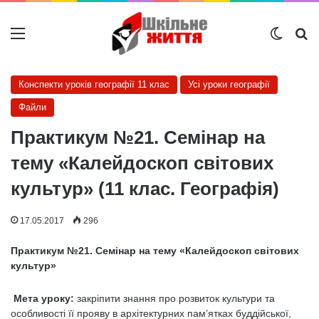
Меню
Switch
Ш
Конспекти уроків географії 11 клас
Усі уроки географії
Файли
Практикум №21. Семінар на
тему «Калейдоскоп світових
культур» (11 клас. Географія)
17.05.2017
296
Практикум №21. Семінар на тему «Калейдоскоп світових
культур»
Мета уроку:
закріпити знання про розвиток культури та
особливості її прояву в архітектурних пам’ятках буддійської,