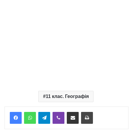
11 клас. Географія
Telegram
Viber
Надіслати електронною поштою
Надрукувати