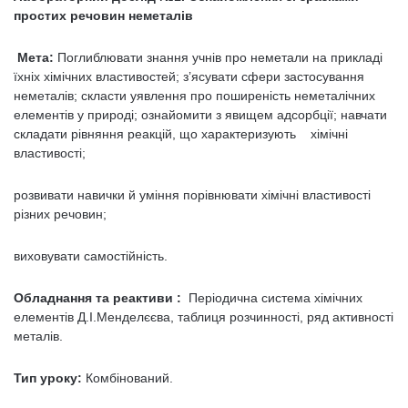
простих речовин неметалів
Мета:
Поглиблювати знання учнів про неметали на прикладі
їхніх хімічних властивостей; з’ясувати сфери застосування
неметалів; скласти уявлення про поширеність неметалічних
елементів у природі; ознайомити з явищем адсорбції; навчати
складати рівняння реакцій, що характеризують хімічні
властивості;
розвивати навички й уміння порівнювати хімічні властивості
різних речовин;
виховувати самостійність.
Обладнання та реактиви :
Періодична система хімічних
елементів Д.І.Менделєєва, таблиця розчинності, ряд активності
металів.
Тип уроку:
Комбінований.