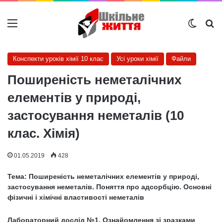
Меню
Switch
Ш
Конспекти уроків хімії 10 клас
Усі уроки хімії
Файли
Поширеність неметалічних
елементів у природі,
застосування неметалів (10
клас. Хімія)
01.05.2019
428
Тема: Поширеність неметалічних елементів у природі,
застосування неметалів. Поняття про адсорбцію. Основні
фізичні і хімічні властивості неметалів
Лабораторний дослід №1. Ознайомлення зі зразками