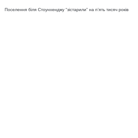
Поселення біля Стоунхенджу “зістарили” на п’ять тисяч років