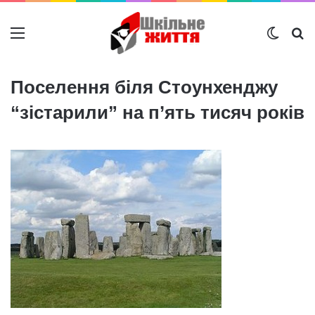
Меню
Switch
Ш
Поселення біля Стоунхенджу
“зістарили” на п’ять тисяч років