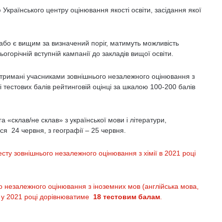
Українського центру оцінювання якості освіти, засідання якої
 або є вищим за визначений поріг, матимуть можливість
ьогорічній вступній кампанії до закладів вищої освіти.
отримані учасниками зовнішнього незалежного оцінювання з
і тестових балів рейтинговій оцінці за шкалою 100-200 балів
а «склав/не склав» з української мови і літератури,
ться 24 червня, з географії – 25 червня.
есту зовнішнього незалежного оцінювання з хімії в 2021 році
го незалежного оцінювання з іноземних мов (англійська мова,
) у 2021 році дорівнюватиме
18
тестовим балам
.