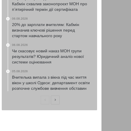
Кабмін схвалив законопроєкт МОН про
п’ятирічний термін дії сертифіката
06.08.2026
20% до зарплати вчителям: Кабмін
визначив ключові рішення перед
стартом навчального року
06.08.2026
Чи скасовує новий наказ МОН групи
результатів? Юридичний аналіз нової
системи оцінювання
05.08.2026
Вчителька випала з вікна під час миття
вікон у школі Одеси: департамент освіти
розпочне службове вивчення обставин
Попередня
Наступна
сторінка
сторінка