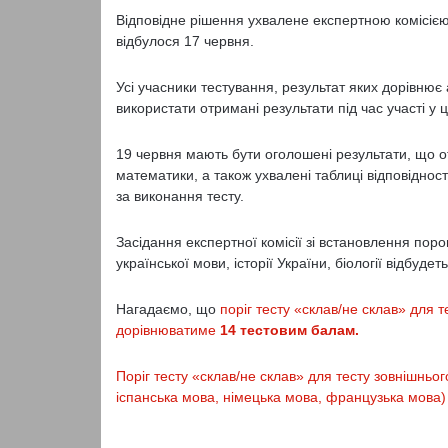
Відповідне рішення ухвалене експертною комісією 
відбулося 17 червня.
Усі учасники тестування, результат яких дорівнює
використати отримані результати під час участі у ц
19 червня мають бути оголошені результати, що 
математики, а також ухвалені таблиці відповідност
за виконання тесту.
Засідання експертної комісії зі встановлення порог
української мови, історії України, біології відбуде
Нагадаємо, що
поріг тесту «склав/не склав» для т
дорівнюватиме
14 тестовим балам.
Поріг тесту «склав/не склав» для тесту зовнішньо
іспанська мова, німецька мова, французька мова