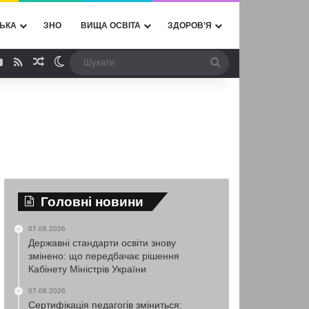
ЬКА
ЗНО
ВИЩА ОСВІТА
ЗДОРОВ’Я
ebook
YouTube
RSS
Випадкова стаття
Switch skin
Шукати
Головні новини
07.08.2026
Державні стандарти освіти знову
змінено: що передбачає рішення
Кабінету Міністрів України
07.08.2026
Сертифікація педагогів зміниться: