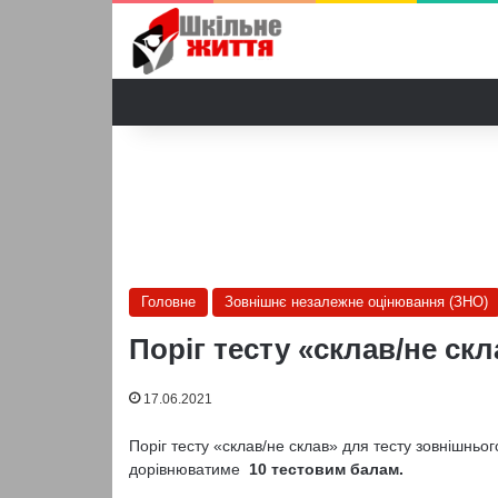
Головне
Зовнішнє незалежне оцінювання (ЗНО)
Поріг тесту «склав/не ск
17.06.2021
Поріг тесту «склав/не склав» для тесту зовнішньо
дорівнюватиме
10 тестовим балам.