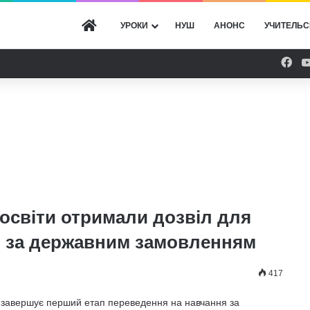
ГОЛОВНА
УРОКИ
НУШ
АНОНС
УЧИТЕЛЬС
Fac
 освіти отримали дозвіл для
я за державним замовленням
417
завершує перший етап переведення на навчання за