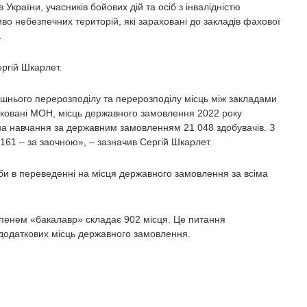
країни, учасників бойових дій та осіб з інвалідністю
ливо небезпечних територій, які зараховані до закладів фахової
.
ергій Шкарлет.
ішнього перерозподілу та перерозподілу місць між закладами
дковані МОН, місць державного замовлення 2022 року
на навчання за державним замовленням 21 048 здобувачів. З
161 – за заочною», – зазначив Сергій Шкарлет.
би в переведенні на місця державного замовлення за всіма
упенем «бакалавр» складає 902 місця. Це питання
додаткових місць державного замовлення.