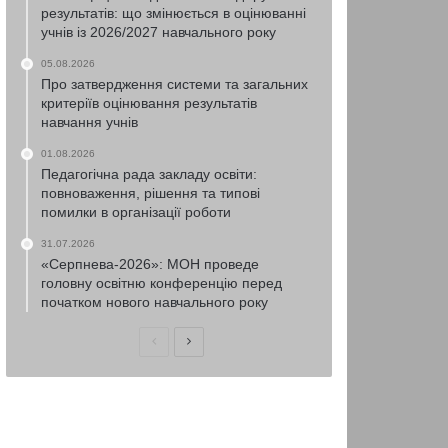
результатів: що змінюється в оцінюванні
учнів із 2026/2027 навчального року
05.08.2026
Про затвердження системи та загальних
критеріїв оцінювання результатів
навчання учнів
01.08.2026
Педагогічна рада закладу освіти:
повноваження, рішення та типові
помилки в організації роботи
31.07.2026
«Серпнева-2026»: МОН проведе
головну освітню конференцію перед
початком нового навчального року
Попередня
Наступна
сторінка
сторінка