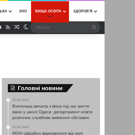
ЬКА
ЗНО
ВИЩА ОСВІТА
ЗДОРОВ’Я
ebook
YouTube
RSS
Випадкова стаття
Switch skin
Шукати
Головні новини
05.08.2026
Вчителька випала з вікна під час миття
вікон у школі Одеси: департамент освіти
розпочне службове вивчення обставин
05.08.2026
МОН офіційно відмовилося від груп