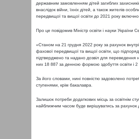
державним замовленням дітей загиблих захисників У
внаслідок війни, їхніх дітей, а також жителів особ
передвищої та вищої освіти до 2021 року включно
Про це повідомив Міністр освіти і науки України С
«Станом на 21 грудня 2022 року за рахунок внутр
фахової передвищої та вищої освіти, що підпоря
підтверджено та надано дозвіл для переведення 
них 18 887 за денною формою здобуття освіти і 2 
За його словами, нині повністю задоволено потре
ступенями, крім бакалавра.
Залишок потреби додаткових місць за освітнім ст
найближчим часом буде вирішуватись за рахунок 