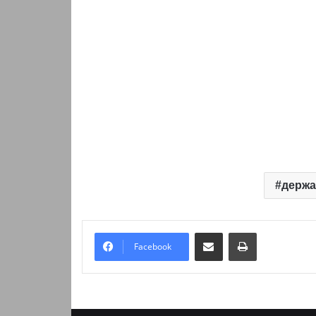
держа
Надіслати електронною поштою
Надрукувати
Facebook