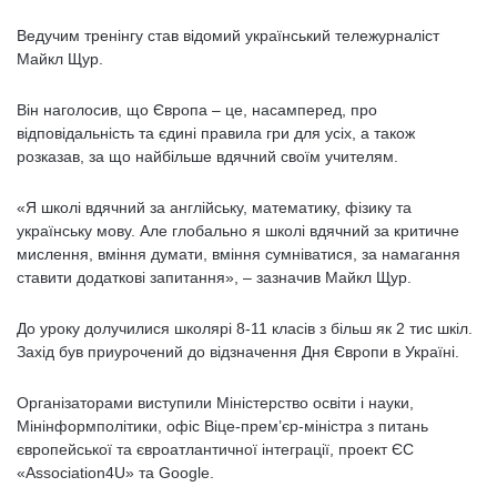
Ведучим тренінгу став відомий український тележурналіст
Майкл Щур.
Він наголосив, що Європа – це, насамперед, про
відповідальність та єдині правила гри для усіх, а також
розказав, за що найбільше вдячний своїм учителям.
«Я школі вдячний за англійську, математику, фізику та
українську мову. Але глобально я школі вдячний за критичне
мислення, вміння думати, вміння сумніватися, за намагання
ставити додаткові запитання», – зазначив Майкл Щур.
До уроку долучилися школярі 8-11 класів з більш як 2 тис шкіл.
Захід був приурочений до відзначення Дня Європи в Україні.
Організаторами виступили Міністерство освіти і науки,
Мінінформполітики, офіс Віце-прем’єр-міністра з питань
європейської та євроатлантичної інтеграції, проект ЄС
«Association4U» та Google.