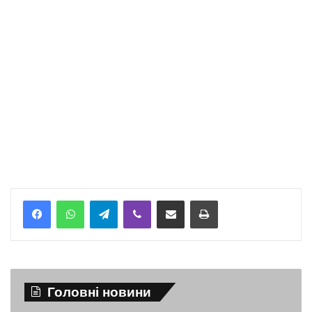
Telegram
Viber
Надіслати електронною поштою
Надрукувати
Головні новини