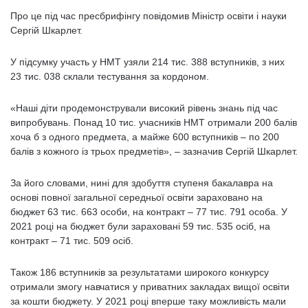
Про це під час пресбрифінгу повідомив Міністр освіти і науки
Сергій Шкарлет.
У підсумку участь у НМТ узяли 214 тис. 388 вступників, з них
23 тис. 038 склали тестування за кордоном.
«Наші діти продемонстрували високий рівень знань під час
випробувань. Понад 10 тис. учасників НМТ отримали 200 балів
хоча б з одного предмета, а майже 600 вступників – по 200
балів з кожного із трьох предметів», – зазначив Сергій Шкарлет.
За його словами, нині для здобуття ступеня бакалавра на
основі повної загальної середньої освіти зараховано на
бюджет 63 тис. 663 особи, на контракт – 77 тис. 791 особа. У
2021 році на бюджет були зараховані 59 тис. 535 осіб, на
контракт – 71 тис. 509 осіб.
Також 186 вступників за результатами широкого конкурсу
отримали змогу навчатися у приватних закладах вищої освіти
за кошти бюджету. У 2021 році вперше таку можливість мали