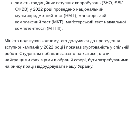
замість традиційних вступних випробувань (ЗНО, ЄВІ/
ЄФВВ) у 2022 році проведено національний
мультипредметний тест (НМТ), магістерський
комплексний тест (МКТ), магістерський тест навчальної
компетентності (МТНК).
Міністр подякував кожному, хто долучився до проведення
вступної кампанії у 2022 році і показав згуртованість у спільній
роботі. Студентам побажав завзято навчатися, стати
найкращими фахівцями в обраній сфері, бути затребуваними
на ринку праці і відбудовувати нашу Україну.