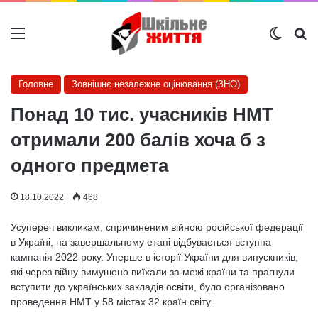
Меню
Switch
Ш
Головне
Зовнішнє незалежне оцінювання (ЗНО)
Понад 10 тис. учасників НМТ
отримали 200 балів хоча б з
одного предмета
18.10.2022
468
Усупереч викликам, спричиненим війною російської федерації
в Україні, на завершальному етапі відбувається вступна
кампанія 2022 року. Уперше в історії України для випускників,
які через війну вимушено виїхали за межі країни та прагнули
вступити до українських закладів освіти, було організовано
проведення НМТ у 58 містах 32 країн світу.