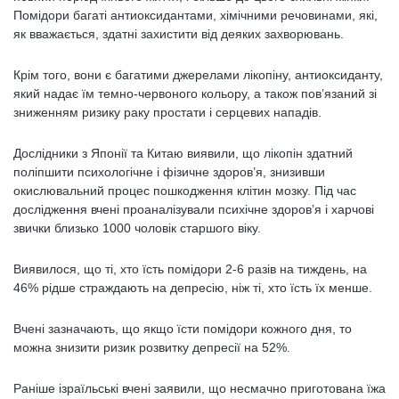
Помідори багаті антиоксидантами, хімічними речовинами, які,
як вважається, здатні захистити від деяких захворювань.
Крім того, вони є багатими джерелами лікопіну, антиоксиданту,
який надає їм темно-червоного кольору, а також пов’язаний зі
зниженням ризику раку простати і серцевих нападів.
Дослідники з Японії та Китаю виявили, що лікопін здатний
поліпшити психологічне і фізичне здоров’я, знизивши
окислювальний процес пошкодження клітин мозку. Під час
дослідження вчені проаналізували психічне здоров’я і харчові
звички близько 1000 чоловік старшого віку.
Виявилося, що ті, хто їсть помідори 2-6 разів на тиждень, на
46% рідше страждають на депресію, ніж ті, хто їсть їх менше.
Вчені зазначають, що якщо їсти помідори кожного дня, то
можна знизити ризик розвитку депресії на 52%.
Раніше ізраїльські вчені заявили, що несмачно приготована їжа