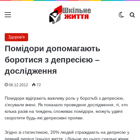
Меню
Switch
Ш
Здоров'я
Помідори допомагають
боротися з депресією –
дослідження
06.12.2012
72
Помідори відіграють важливу роль у боротьбі з депресією,
з’ясували вчені. Як показало проведене дослідження, ті, хто
кілька разів на тиждень споживає помідори, можуть удвічі
скоротити будь-які депресивні прояви.
Згідно зі статистикою, 20% людей страждають на депресію у
певний період їхнього життя, і більше до цього схильні жінки.