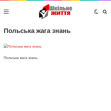
Меню
Switch
Ш
Польська жага знань
Польська жага знань