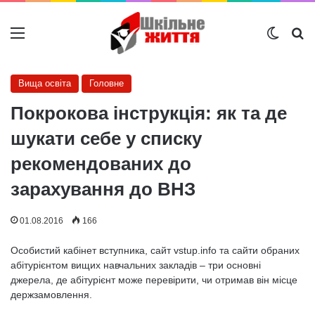
Меню
Switch
Ш
Вища освіта
Головне
Покрокова інструкція: як та де
шукати себе у списку
рекомендованих до
зарахування до ВНЗ
01.08.2016
166
Особистий кабінет вступника, сайт vstup.info та сайти обраних
абітурієнтом вищих навчальних закладів – три основні
джерела, де абітурієнт може перевірити, чи отримав він місце
держзамовлення.