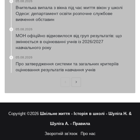
05.08.2026
Вчителька випала з вікна під час миття вікон у школі
Одеси: департамент освіти розпочне службове
вивчення обставин
05.08.2026
МОН офіційно відмовилося від груп результатів: що
змінюється в оцінюванні учнів із 2026/2027
навчального року
05.08.2026
Про затвердження системи та загальних критеріїв
оцінювання результатів навчання учнів
Попередня
Наступна
сторінка
сторінка
Copyright ©2026
Шкільне життя -
Історія в школі -
Шуліга Н. &
Шуліга А. -
Правила
Зворотній зв’язок
Про нас