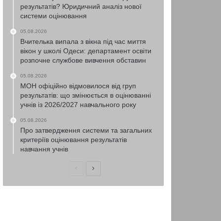
результатів? Юридичний аналіз нової
системи оцінювання
05.08.2026
Вчителька випала з вікна під час миття
вікон у школі Одеси: департамент освіти
розпочне службове вивчення обставин
05.08.2026
МОН офіційно відмовилося від груп
результатів: що змінюється в оцінюванні
учнів із 2026/2027 навчального року
05.08.2026
Про затвердження системи та загальних
критеріїв оцінювання результатів
навчання учнів
Попередня
Наступна
сторінка
сторінка