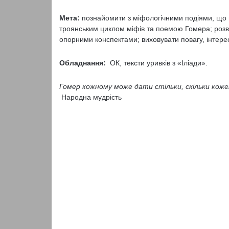
Мета:
познайомити з міфологічними подіями, що п
троянським циклом міфів та поемою Гомера; розв
опорними конспектами; виховувати повагу, інтерес 
Обладнання:
ОК, тексти уривків з «Іліади».
Гомер кожному може дати стільки, скільки кожен
Народна мудрість