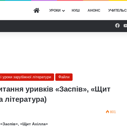
ГОЛОВНА
УРОКИ
НУШ
АНОНС
УЧИТЕЛЬС
Fac
сі уроки зарубіжної літератури
Файли
итання уривків «Заспів», «Щит
а література)
801
 «Заспів», «Щит Ахілла»