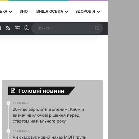
ЬКА
ЗНО
ВИЩА ОСВІТА
ЗДОРОВ’Я
ebook
YouTube
RSS
Випадкова стаття
Switch skin
Шукати
Головні новини
06.08.2026
20% до зарплати вчителям: Кабмін
визначив ключові рішення перед
стартом навчального року
06.08.2026
Чи скасовує новий наказ МОН групи