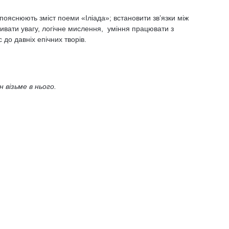
ояснюють зміст поеми «Іліада»; встановити зв’язки між
ивати увагу, логічне мислення, уміння працювати з
до давніх епічних творів.
 візьме в нього.