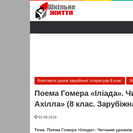
Конспекти уроків зарубіжної літератури 8 клас
У
Поема Гомера «Іліада». Ч
Ахілла» (8 клас. Зарубіжн
03.09.2016
Тема. Поема Гомера «Іліада». Читання уривків