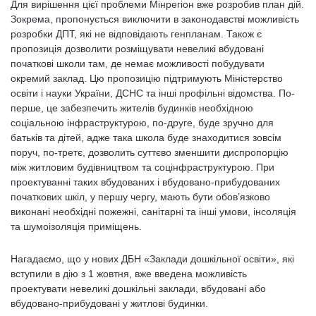
Для вирішення цієї проблеми Мінрегіон вже розробив план дій.
Зокрема, пропонується виключити в законодавстві можливість
розробки ДПТ, які не відповідають генпланам. Також є
пропозиція дозволити розміщувати невеликі вбудовані
початкові школи там, де немає можливості побудувати
окремий заклад. Цю пропозицію підтримують Міністерство
освіти і науки України, ДСНС та інші профільні відомства. По-
перше, це забезпечить жителів будинків необхідною
соціальною інфраструктурою, по-друге, буде зручно для
батьків та дітей, адже така школа буде знаходитися зовсім
поруч, по-третє, дозволить суттєво зменшити диспропорцію
між житловим будівництвом та соцінфраструктурою. При
проектуванні таких вбудованих і вбудовано-прибудованих
початкових шкіл, у першу чергу, мають бути обов’язково
виконані необхідні пожежні, санітарні та інші умови, інсоляція
та шумоізоляція приміщень.
Нагадаємо, що у нових ДБН «Заклади дошкільної освіти», які
вступили в дію з 1 жовтня, вже введена можливість
проектувати невеликі дошкільні заклади, вбудовані або
вбудовано-прибудовані у житлові будинки.