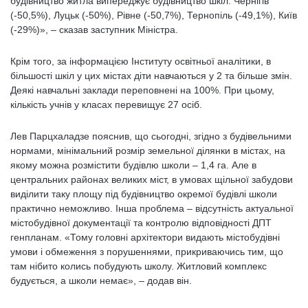
будівництво житла випереджує будівництво шкіл: Чернігів
(-50,5%), Луцьк (-50%), Рівне (-50,7%), Тернопіль (-49,1%), Київ
(-29%)», – сказав заступник Міністра.
Крім того, за інформацією Інституту освітньої аналітики, в
більшості шкіл у цих містах діти навчаються у 2 та більше змін.
Деякі навчальні заклади переповнені на 100%. При цьому,
кількість учнів у класах перевищує 27 осіб.
Лев Парцхаладзе пояснив, що сьогодні, згідно з будівельними
нормами, мінімальний розмір земельної ділянки в містах, на
якому можна розмістити будівлю школи – 1,4 га. Але в
центральних районах великих міст, в умовах щільної забудови
виділити таку площу під будівництво окремої будівлі школи
практично неможливо. Інша проблема – відсутність актуальної
містобудівної документації та контролю відповідності ДПТ
генпланам.
«Тому головні архітектори видають містобудівні
умови і обмеження з порушеннями, прикриваючись тим, що
там нібито колись побудують школу. Житловий комплекс
будується, а школи немає»,
–
додав він.