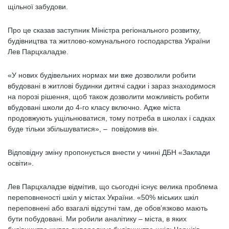
щільної забудови.
Про це сказав заступник Міністра регіонального розвитку,
будівництва та житлово-комунального господарства України
Лев Парцхаладзе.
«У нових будівельних нормах ми вже дозволили робити
вбудовані в житлові будинки дитячі садки і зараз знаходимося
на порозі рішення, щоб також дозволити можливість робити
вбудовані школи до 4-го класу включно. Адже міста
продовжують ущільнюватися, тому потреба в школах і садках
буде тільки збільшуватися», – повідомив він.
Відповідну зміну пропонується внести у чинні ДБН «Заклади
освіти».
Лев Парцхаладзе відмітив, що сьогодні існує велика проблема
переповненості шкіл у містах України. «50% міських шкіл
переповнені або взагалі відсутні там, де обов’язково мають
бути побудовані. Ми робили аналітику – міста, в яких