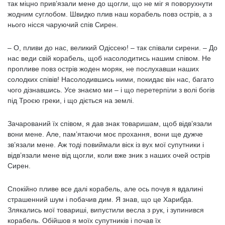
так міцно прив’язали мене до щогли, що не міг я поворухнути
жодним суглобом. Швидко плив наш корабель повз острів, а з
нього нісся чаруючий спів Сирен.
– О, пливи до нас, великий Одіссею! – так співали сирени. – До
нас веди свій корабель, щоб насолодитись нашим співом. Не
пропливе повз острів жоден моряк, не послухавши наших
солодких співів! Насолодившись ними, покидає він нас, багато
чого дізнавшись. Усе знаємо ми – і що перетерпіли з волі богів
під Троєю греки, і що діється на землі.
Зачарований їх співом, я дав знак товаришам, щоб відв’язали
вони мене. Але, пам’ятаючи моє прохання, вони ще дужче
зв’язали мене. Аж тоді повиймали віск із вух мої супутники і
відв’язали мене від щогли, коли вже зник з наших очей острів
Сирен.
Спокійно пливе все далі корабель, але ось почув я вдалині
страшенний шум і побачив дим. Я знав, що це Харибда.
Злякались мої товариші, випустили весла з рук, і зупинився
корабель. Обійшов я моїх супутників і почав їх