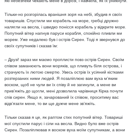
які небезпеки чекають мене в дорозі, і навчила, як їх уникнути.
Тільки-но розгорілась вранішня зоря на небі, збудив я своїх
товаришів. Спустили ми корабель на море, гребці дружно
налягли на весла, і швидко понісся корабель у відкрите море.
Попутний вітер напнув паруси корабля, спокійно пливли ми
морем. Уже недалеко був і острів Сирен. Тоді я звернувся до
своїх супутників і сказав їм:
– Друзі! зараз ми маємо проплисти повз острів Сирен. Своїм
співом заманюють вони моряків, що пливуть біля острова, і
страчують їх лютою смертю. Увесь острів їх усіяний кістками
розтерзаних ними людей. Я позаліплюю вам вуха м’яким
воском, щоб не чули ви їх співу й не загинули, а мене ви
прив’яжіть до щогли, мені дозволила чарівниця Кірка почути
спів сирен. Якщо я, зачарований їх співом, проситиму вас
відв’язати мене, то ви ще дужче мене зв’яжіть.
Тільки сказав я це, як раптом стих попутний вітер. Товариші
мої спустили парус і сіли на весла. Видно було вже острів
Сирен. Позаліплював я воском вуха моїм супутникам, а вони