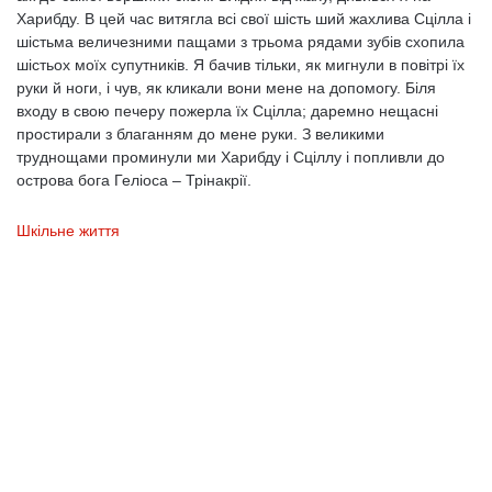
Харибду. В цей час витягла всі свої шість ший жахлива Сцілла і
шістьма величезними пащами з трьома рядами зубів схопила
шістьох моїх супутників. Я бачив тільки, як мигнули в повітрі їх
руки й ноги, і чув, як кликали вони мене на допомогу. Біля
входу в свою печеру пожерла їх Сцілла; даремно нещасні
простирали з благанням до мене руки. З великими
труднощами проминули ми Харибду і Сціллу і попливли до
острова бога Геліоса – Трінакрії.
Шкільне життя