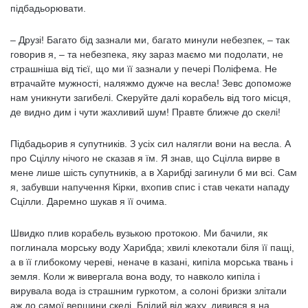
підбадьорювати.
– Друзі! Багато бід зазнали ми, багато минули небезпек, – так
говорив я, – та небезпека, яку зараз маємо ми подолати, не
страшніша від тієї, що ми її зазнали у печері Поліфема. Не
втрачайте мужності, наляжмо дужче на весла! Зевс допоможе
нам уникнути загибелі. Скеруйте далі корабель від того місця,
де видно дим і чути жахливий шум! Правте ближче до скелі!
Підбадьорив я супутників. З усіх сил налягли вони на весла. А
про Сціллу нічого не сказав я їм. Я знав, що Сцілла вирве в
мене лише шість супутників, а в Харибді загинули б ми всі. Сам
я, забувши напучення Кірки, вхопив спис і став чекати нападу
Сцілли. Даремно шукав я її очима.
Швидко плив корабель вузькою протокою. Ми бачили, як
поглинала морську воду Харибда; хвилі клекотали біля її пащі,
а в її глибокому череві, неначе в казані, кипіла морська твань і
земля. Коли ж вивергала вона воду, то навколо кипіла і
вирувала вода із страшним гуркотом, а солоні бризки злітали
аж до самої вершини скелі. Блідий від жаху, дивився я на