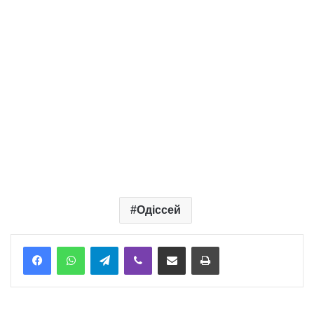
Одіссей
Telegram
Viber
Надіслати електронною поштою
Надрукувати