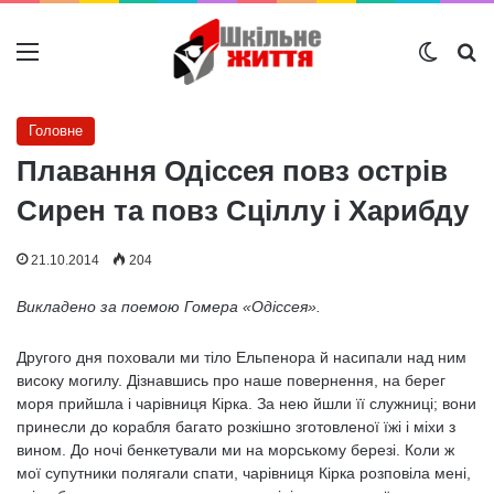
Меню
Switch
Ш
Головне
Плавання Одіссея повз острів
Сирен та повз Сціллу і Харибду
21.10.2014
204
Викладено за поемою Гомера «Одіссея».
Другого дня поховали ми тіло Ельпенора й насипали над ним
високу могилу. Дізнавшись про наше повернення, на берег
моря прийшла і чарівниця Кірка. За нею йшли її служниці; вони
принесли до корабля багато розкішно зготовленої їжі і міхи з
вином. До ночі бенкетували ми на морському березі. Коли ж
мої супутники полягали спати, чарівниця Кірка розповіла мені,