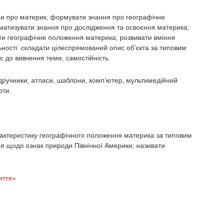
ями про материк; формувати знання про географічне
ематизувати знання про дослідження та освоєння материка;
ти географічне положення материка; розвивати вміння
ьності: складати цілеспрямований опис об’єкта за типовим
с до вивчення теми, самостійність.
підручники, атласи, шаблони, комп’ютер, мультимедійний
рти.
арактеристику географічного положення материка за типовим
я щодо ознак природи Північної Америки; називати
иття»