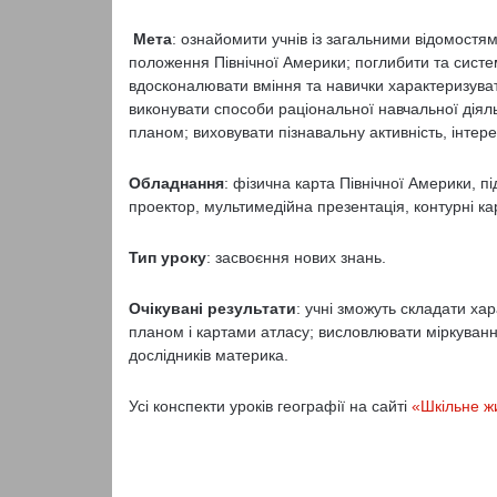
Мета
: ознайомити учнів із загальними відомост
положення Північної Америки; поглибити та сист
вдосконалювати вміння та навички характеризува
виконувати способи раціональної навчальної діял
планом; виховувати пізнавальну активність, інтере
Обладнання
: фізична карта Північної Америки, 
проектор, мультимедійна презентація, контурні ка
Тип уроку
: засвоєння нових знань.
Очікувані результати
: учні зможуть складати х
планом і картами атласу; висловлювати міркуванн
дослідників материка.
Усі конспекти уроків географії на сайті
«Шкільне ж