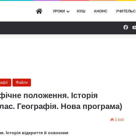
ГОЛОВНА
УРОКИ
НУШ
АНОНС
УЧИТЕЛЬС
Fac
рафії
Файли
фічне положення. Історія
клас. Географія. Нова програма)
3 846
я. Історія відкриття й освоєння