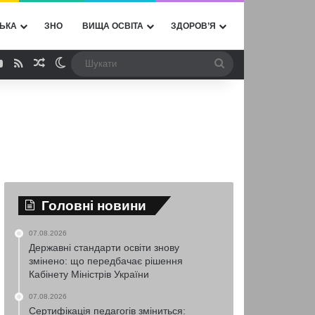
ЬКА
ЗНО
ВИЩА ОСВІТА
ЗДОРОВ’Я
ebook
YouTube
RSS
Випадкова стаття
Switch skin
Шукати
Головні новини
07.08.2026
Державні стандарти освіти знову
змінено: що передбачає рішення
Кабінету Міністрів України
07.08.2026
Сертифікація педагогів зміниться: