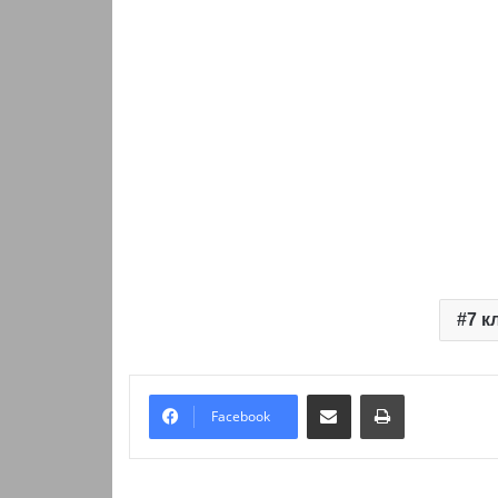
7 к
Надіслати електронною поштою
Надрукувати
Facebook