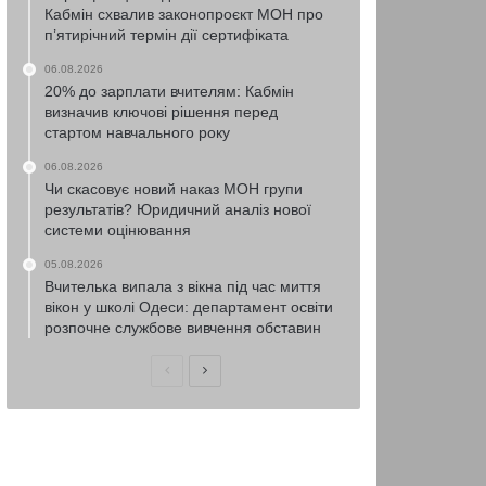
Кабмін схвалив законопроєкт МОН про
п’ятирічний термін дії сертифіката
06.08.2026
20% до зарплати вчителям: Кабмін
визначив ключові рішення перед
стартом навчального року
06.08.2026
Чи скасовує новий наказ МОН групи
результатів? Юридичний аналіз нової
системи оцінювання
05.08.2026
Вчителька випала з вікна під час миття
вікон у школі Одеси: департамент освіти
розпочне службове вивчення обставин
Попередня
Наступна
сторінка
сторінка