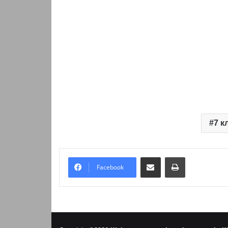
7 к
Надіслати електронною поштою
Надрукувати
Facebook