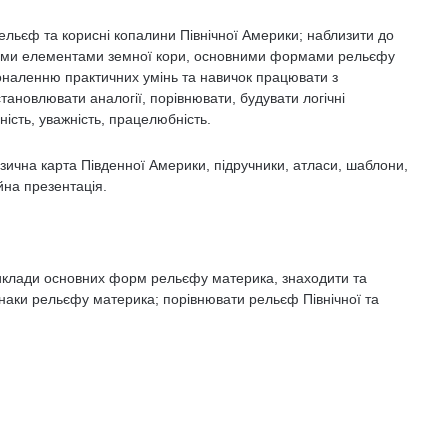
ельєф та корисні копалини Північної Америки; наблизити до
рними елементами земної кори, основними формами рельєфу
наленню практичних умінь та навичок працювати з
ановлювати аналогії, порівнювати, будувати логічні
ність, уважність, працелюбність.
ізична карта Південної Америки, підручники, атласи, шаблони,
йна презентація.
риклади основних форм рельєфу материка, знаходити та
ознаки рельєфу материка; порівнювати рельєф Північної та