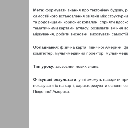
Мета
: формувати знання про тектонічну будову, р
самостійного встановлення зв’язків між структу
та родовищами корисних копалин; сприяти вдоско
тематичними картами атласу; розвивати вміння вст
міркування, робити висновки; виховувати самостій
Обладнання
: фізична карта Північної Америки, ф
комп’ютер, мультимедійний проектор, мультимеді
Тип уроку
: засвоєння нових знань.
Очікувані результати
: учні зможуть наводити п
показувати їх на карті; характеризувати основні 
Південної Америки.