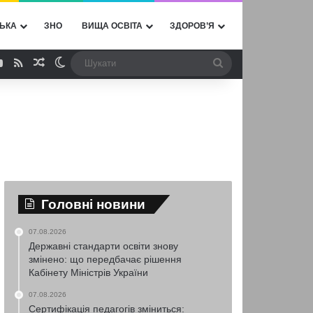
ЬКА
ЗНО
ВИЩА ОСВІТА
ЗДОРОВ’Я
ebook
YouTube
RSS
Випадкова стаття
Switch skin
Шукати
Головні новини
07.08.2026
Державні стандарти освіти знову
змінено: що передбачає рішення
Кабінету Міністрів України
07.08.2026
Сертифікація педагогів зміниться: