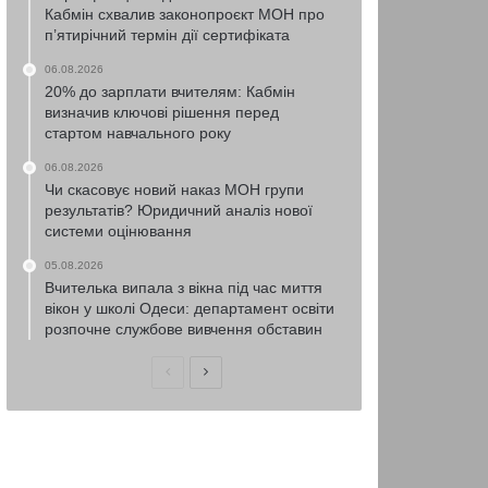
Кабмін схвалив законопроєкт МОН про
п’ятирічний термін дії сертифіката
06.08.2026
20% до зарплати вчителям: Кабмін
визначив ключові рішення перед
стартом навчального року
06.08.2026
Чи скасовує новий наказ МОН групи
результатів? Юридичний аналіз нової
системи оцінювання
05.08.2026
Вчителька випала з вікна під час миття
вікон у школі Одеси: департамент освіти
розпочне службове вивчення обставин
Попередня
Наступна
сторінка
сторінка