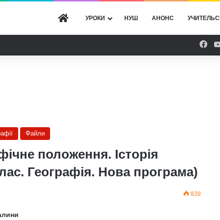
ГОЛОВНА
УРОКИ
НУШ
АНОНС
УЧИТЕЛЬС
Fac
рафії
Файли
фічне положення. Історія
клас. Географія. Нова програма)
839
палини