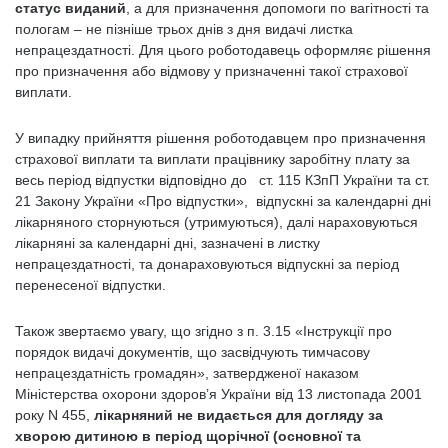
статус виданий
, а для призначення допомоги по вагітності та
пологам – не пізніше трьох днів з дня видачі листка
непрацездатності. Для цього роботодавець оформляє рішення
про призначення або відмову у призначенні такої страхової
виплати.
У випадку прийняття рішення роботодавцем про призначення
страхової виплати та виплати працівнику заробітну плату за
весь період відпустки відповідно до ст. 115 КЗпП України та ст.
21 Закону України «Про відпустки», відпускні за календарні дні
лікарняного сторнуються (утримуються), далі нараховуються
лікарняні за календарні дні, зазначені в листку
непрацездатності, та донараховуються відпускні за період
перенесеної відпустки.
Також звертаємо увагу, що згідно з п. 3.15 «Інструкції про
порядок видачі документів, що засвідчують тимчасову
непрацездатність громадян», затвердженої наказом
Міністерства охорони здоров’я України від 13 листопада 2001
року N 455,
лікарняний не видається для догляду за
хворою дитиною в період щорічної (основної та