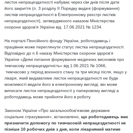
листок непрацездатності набуває через сім днів після дати
його закриття (п. 3 розділу II Порядку видачі (формування)
листків непрацездатності в Електронному реєстрі листків
непрацездатності), затвердженого наказом Міністерства
охорони здоров’я України від 17.06.2021 № 1234.
На порталі Пенсійного фонду України, роботодавець і
працівник може переглянути статус листка непрацездатності.
Відповідно до п.6 наказу Міністерства охорони здоров’я
України «Деякі питання формування медичних висновків про
тимчасову непрацездатність» від 1.06.2021 № 1066,
тимчасово у період воєнного стану та три місяці після, якщо у
лікаря, який видаватиме листок непрацездатності не буде
можливості видати його в електронному вигляді, він може
виписати листок непрацездатності у паперовому вигляді а
роботодавець може прийняти його в роботу.
Законом України «Про загальнообов’язкове державне
соціальне страхування», встановлено,
що роботодавець має
призначити допомогу по тимчасовій непрацездатності не
пізніше 10 робочих днів з дня, коли лікарняний матиме