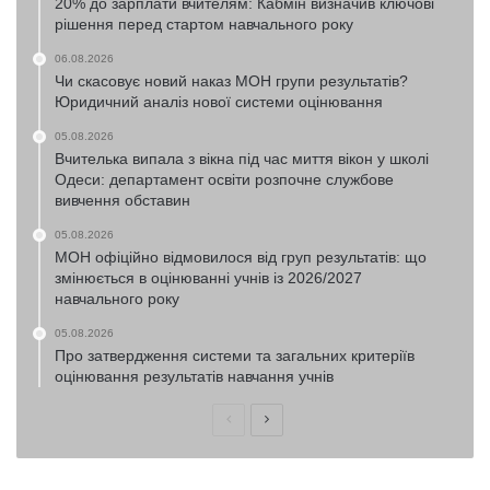
20% до зарплати вчителям: Кабмін визначив ключові
рішення перед стартом навчального року
06.08.2026
Чи скасовує новий наказ МОН групи результатів?
Юридичний аналіз нової системи оцінювання
05.08.2026
Вчителька випала з вікна під час миття вікон у школі
Одеси: департамент освіти розпочне службове
вивчення обставин
05.08.2026
МОН офіційно відмовилося від груп результатів: що
змінюється в оцінюванні учнів із 2026/2027
навчального року
05.08.2026
Про затвердження системи та загальних критеріїв
оцінювання результатів навчання учнів
Попередня
Наступна
сторінка
сторінка