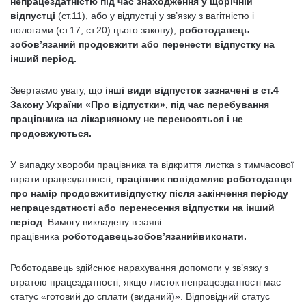
непрацездатністю під час знаходження у щорічній
відпустці
(ст.11), або у відпустці у зв’язку з вагітністю і
пологами (ст.17, ст.20) цього закону),
роботодавець
зобов’язаний продовжити або перенести відпустку на
інший період.
Звертаємо увагу, що
інші види відпусток зазначені в ст.4
Закону України «Про відпустки», під час перебування
працівника на лікарняному не переносяться і не
продовжуються.
У випадку хвороби працівника та відкриття листка з тимчасової
втрати працездатності,
працівник повідомляє роботодавця
про намір продовжити
відпустку після закінчення періоду
непрацездатності або перенесення відпустки на інший
період
. Вимогу викладену в заяві
працівника
роботодавець
зобов’язаний
виконати.
Роботодавець здійснює нарахування допомоги у зв’язку з
втратою працездатності, якщо листок непрацездатності має
статус «готовий до сплати (виданий)». Відповідний статус