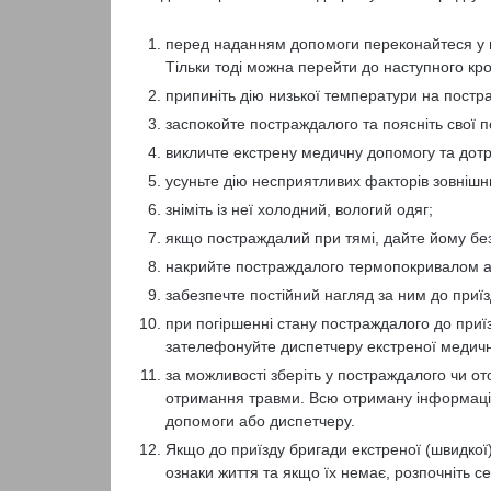
перед наданням допомоги переконайтеся у в
Тільки тоді можна перейти до наступного кро
припиніть дію низької температури на постр
заспокойте постраждалого та поясніть свої по
викличте екстрену медичну допомогу та дотр
усуньте дію несприятливих факторів зовніш
зніміть із неї холодний, вологий одяг;
якщо постраждалий при тямі, дайте йому без
накрийте постраждалого термопокривалом а
забезпечте постійний нагляд за ним до приї
при погіршенні стану постраждалого до приї
зателефонуйте диспетчеру екстреної медичн
за можливості зберіть у постраждалого чи 
отримання травми. Всю отриману інформаці
допомоги або диспетчеру.
Якщо до приїзду бригади екстреної (швидко
ознаки життя та якщо їх немає, розпочніть с