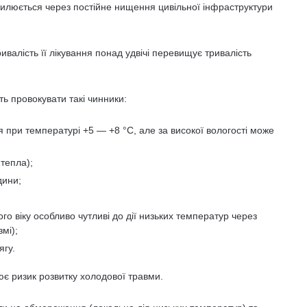
силюється через постійне нищення цивільної інфраструктури
ивалість її лікування понад удвічі перевищує тривалість
ь провокувати такі чинники:
я при температурі +5 — +8 °С, але за високої вологості може
 тепла);
дини;
го віку особливо чутливі до дії низьких температур через
мі);
ягу.
ює ризик розвитку холодової травми.