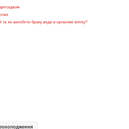
 дитсадком
колах
та як запобігти браку води в організмі влітку?
еохолодження