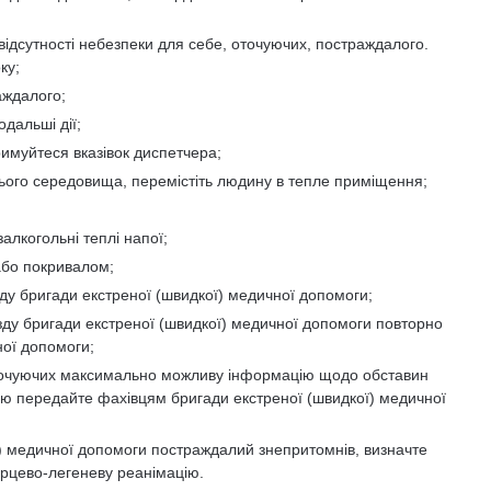
ідсутності небезпеки для себе, оточуючих, постраждалого.
ку;
аждалого;
дальші дії;
имуйтеся вказівок диспетчера;
нього середовища, перемістіть людину в тепле приміщення;
алкогольні теплі напої;
бо покривалом;
зду бригади екстреної (швидкої) медичної допомоги;
зду бригади екстреної (швидкої) медичної допомоги повторно
ої допомоги;
оточуючих максимально можливу інформацію щодо обставин
ю передайте фахівцям бригади екстреної (швидкої) медичної
ї) медичної допомоги постраждалий знепритомнів, визначте
ерцево-легеневу реанімацію.