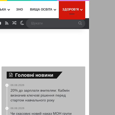
ЬКА
ЗНО
ВИЩА ОСВІТА
ЗДОРОВ’Я
ebook
YouTube
RSS
Випадкова стаття
Switch skin
Шукати
Головні новини
06.08.2026
20% до зарплати вчителям: Кабмін
визначив ключові рішення перед
стартом навчального року
06.08.2026
Чи скасовує новий наказ МОН групи