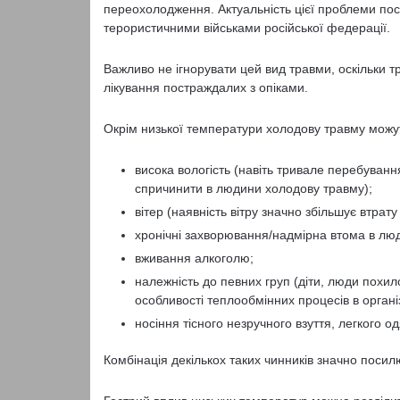
переохолодження. Актуальність цієї проблеми по
терористичними військами російської федерації.
Важливо не ігнорувати цей вид травми, оскільки тр
лікування постраждалих з опіками.
Окрім низької температури холодову травму можут
висока вологість (навіть тривале перебуванн
спричинити в людини холодову травму);
вітер (наявність вітру значно збільшує втрату
хронічні захворювання/надмірна втома в лю
вживання алкоголю;
належність до певних груп (діти, люди похило
особливості теплообмінних процесів в організ
носіння тісного незручного взуття, легкого од
Комбінація декількох таких чинників значно посил