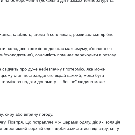
ти на обмороження (локальна дія низьких температур) та
нка, слабкість, втома й сонливість, розвивається дрібне
ти, холодове тремтіння досягає максимуму, з’являється
ри/охолодження), сонливість починає переходити в розлад
е свідчить про дуже небезпечну гіпотермію, яка може
 цьому стан постраждалого вкрай важкий, може бути
 терміново надати допомогу — без неї людина може
, сиру або вітряну погоду.
ягу. Повітря, що потрапляє між шарами одягу, діє як ізоляція
онепроникний верхній одяг, щоби захиститися від вітру, снігу