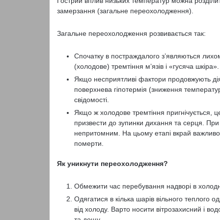
Гострий вплив низьких температур можна розділи
замерзання (загальне переохолодження).
Загальне переохолодження розвивається так:
Спочатку в постраждалого з’являються лихома
(холодове) тремтіння м’язів і «гусяча шкіра».
Якщо несприятливі фактори продовжують дія
поверхнева гіпотермія (зниження температу
свідомості.
Якщо ж холодове тремтіння пригнічується, ц
призвести до зупинки дихання та серця. При
непритомним. На цьому етапі вкрай важливо
померти.
Як уникнути переохолодження?
Обмежити час перебування надворі в холодну
Одягатися в кілька шарів вільного теплого од
від холоду. Варто носити вітрозахисний і вод
та дощу.