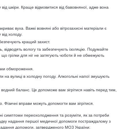
у від шкіри. Краще відмовитися від бавовняної, адже вона
криває вуха. Важкі вовняні або вітрозахисні матеріали є
від холоду.
абезпечують кращий захист.
ть, відводять вологу та забезпечують ізоляцію. Подумайте
я, що грілки для ніг не затягують чоботи й не обмежують
наки обмороження.
и на вулиці в холодну погоду. Алкогольні напої змушують
 водний баланс. Це допоможе вам зігрітися навіть перед тим,
о. Фізичні вправи можуть допомогти вам зігрітися.
вні симптоми переохолодження та розуміти, як за потреби
падку надання першої медичної допомоги постраждалому з
надання допомоги, затвердженого МОЗ України: