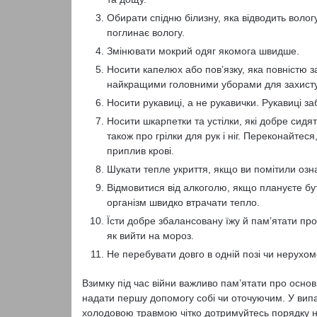
Обирати спідню білизну, яка відводить волог
поглинає вологу.
Змінювати мокрий одяг якомога швидше.
Носити капелюх або пов’язку, яка повністю за
найкращими головними уборами для захисту 
Носити рукавиці, а не рукавички. Рукавиці з
Носити шкарпетки та устілки, які добре сидя
також про грілки для рук і ніг. Переконайтес
приплив крові.
Шукати тепле укриття, якщо ви помітили оз
Відмовитися від алкоголю, якщо плануєте бут
організм швидко втрачати тепло.
Їсти добре збалансовану їжу й пам’ятати про
як вийти на мороз.
Не перебувати довго в одній позі чи нерухом
Взимку під час війни важливо пам’ятати про осно
надати першу допомогу собі чи оточуючим. У ви
холодовою травмою чітко дотримуйтесь порядку 