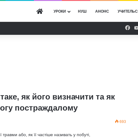
ГОЛОВНА
УРОКИ
НУШ
АНОНС
УЧИТЕЛЬС
Fac
аке, як його визначити та як
огу постраждалому
693
травми або, як її частіше називать у побуті,