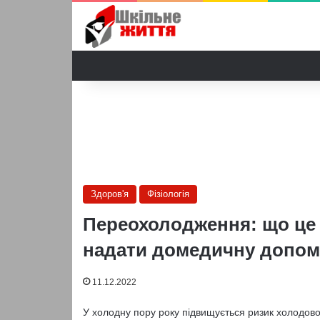
Здоров'я
Фізіологія
Переохолодження: що це т
надати домедичну допом
11.12.2022
У холодну пору року підвищується ризик холодової 