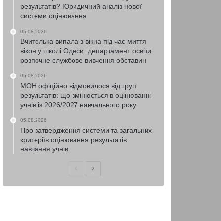
результатів? Юридичний аналіз нової
системи оцінювання
05.08.2026
Вчителька випала з вікна під час миття
вікон у школі Одеси: департамент освіти
розпочне службове вивчення обставин
05.08.2026
МОН офіційно відмовилося від груп
результатів: що змінюється в оцінюванні
учнів із 2026/2027 навчального року
05.08.2026
Про затвердження системи та загальних
критеріїв оцінювання результатів
навчання учнів
Попередня
Наступна
сторінка
сторінка