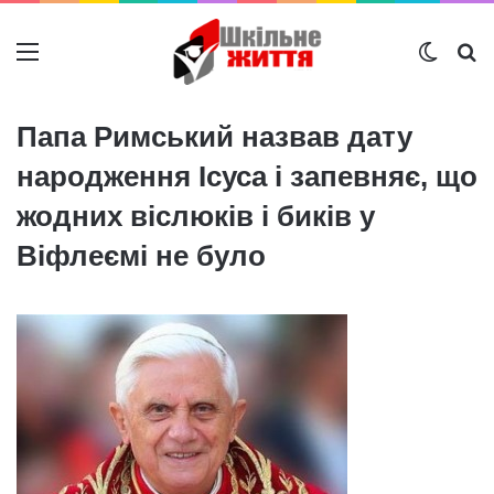
Меню
Switch
Ш
Папа Римський назвав дату
народження Ісуса і запевняє, що
жодних віслюків і биків у
Віфлеємі не було