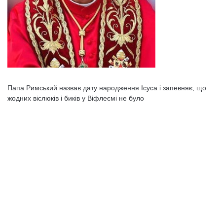
Папа Римський назвав дату народження Ісуса і запевняє, що
жодних віслюків і биків у Віфлеємі не було