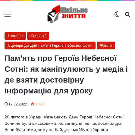
Меню
Switch
Ш
Головне
Сценарії
Сценарії до Дня пам’яті Героїв Небесної Сотні
Файли
Пам’ять про Героїв Небесної
Сотні: як маніпулюють у медіа і
де взяти достовірну
інформацію для уроку
17.02.2022
3 704
20 лютого в Україні відзначають День Героїв Небесної Сотні.
Вони не були військовими, які загинули під час воєнних дій.
Вони були тими, кому не байдуже майбутнє України.