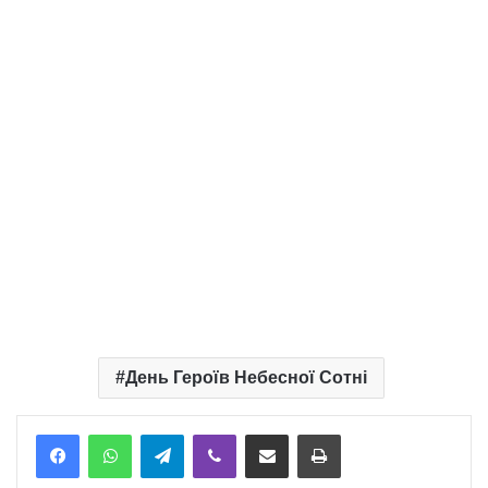
День Героїв Небесної Сотні
Telegram
Viber
Надіслати електронною поштою
Надрукувати