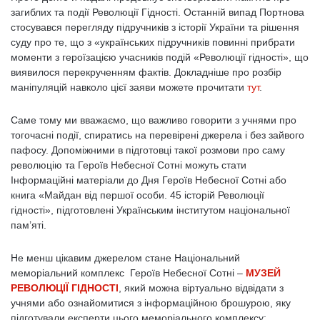
загиблих та події Революції Гідності. Останній випад Портнова
стосувався перегляду підручників з історії України та рішення
суду про те, що з «українських підручників повинні прибрати
моменти з героїзацією учасників подій «Революції гідності», що
виявилося перекрученням фактів. Докладніше про розбір
маніпуляцій навколо цієї заяви можете прочитати
тут
.
Саме тому ми вважаємо, що важливо говорити з учнями про
тогочасні події, спиратись на перевірені джерела і без зайвого
пафосу. Допоміжними в підготовці такої розмови про саму
революцію та Героїв Небесної Сотні можуть стати
Інформаційні матеріали до Дня Героїв Небесної Сотні або
книга «Майдан від першої особи. 45 історій Революції
гідності», підготовлені Українським інститутом національної
пам’яті.
Не менш цікавим джерелом стане Національний
меморіальний комплекс Героїв Небесної Сотні –
МУЗЕЙ
РЕВОЛЮЦІЇ ГІДНОСТІ
, який можна віртуально відвідати з
учнями або ознайомитися з інформаційною брошурою, яку
підготували експерти цього меморіального комплексу: