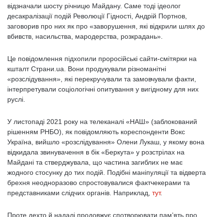
відзначали шосту річницю Майдану. Саме тоді ідеолог
десакралізації подій Революції Гідності, Андрій Портнов,
заговорив про них як про «заворушення, які відкрили шлях до
вбивств, насильства, мародерства, розкрадань».
Це повідомлення підхопили проросійські сайти-смітярки на
кшталт Страни.ua. Вони продукували різноманітні
«розслідування», які перекручували та замовчували факти,
інтерпретували соціологічні опитування у вигідному для них
руслі.
У листопаді 2021 року на телеканалі «НАШ» (заблокований
рішенням РНБО), як повідомляють кореспонденти Вокс
Україна, вийшло «розслідування» Олени Лукаш, у якому вона
відкидала звинувачення в бік «Беркута» у розстрілах на
Майдані та стверджувала, що частина загиблих не має
жодного стосунку до тих подій. Подібні маніпуляції та відверта
брехня неодноразово спростовувалися фактчекерами та
представниками слідчих органів. Наприклад,
тут
.
Проте дехто й надалі продовжує спотворювати пам’ять про