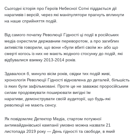
Сьогодні історія про Героїв Небесної Сотні піддається дії
наративів і версій, через які маніпулятори прагнуть вплинути
на наше сприйняття подій.
Від самого початку Революції Гідності ці події в російських
медіа охрестили державним переворотом, а про загиблих
активістів говорили, що вони «були вбиті своїм ж» або що
смерті когось із них не мають жодного стосунку до подій, які
відбувалися взимку 2013-2014 років.
Здавалося б, минуло вісім років, свідки тих подій живі,
хронологія Революції Гідності відновлена до деталей, більшість
із яких були зафільмовані. Проте це не заважає проросійським
силам продовжувати поширювати вигідні їм
наративи, демонструвати своїй аудиторії, що будь-які
революції не мають сенсу.
Як повідомляє Детектор Медіа, стартом потужної
антимайданівської кампанії умовно можна назвати 21
листопада 2019 року — День гідності та свободи, в який