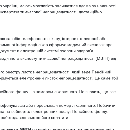
що українці мають можливість залишатися вдома за наявності
 експертизи тимчасової непрацездатності дистанційно.
ою засобів телефонного зв’язку, інтернет-телефонії або
 отриманої інформації лікар сформує медичний висновок про
окумент в електронній системі охорони здоровʼя.
едичного висновку тимчасової непрацездатності (МВТН) від
о реєстру листків непрацездатності, який веде Пенсійний
ормується електронний листок непрацездатності. Це саме той
сійного фонду – з номером лікарняного. Це значить, що все
елефонувавши або переславши номер лікарняного. Побачити
ика на вебпорталі електронних послуг Пенсійного фонду.
го роботодавець зможе його сплатити.
одовжити МВТН на період понад пʼять календарних днів –