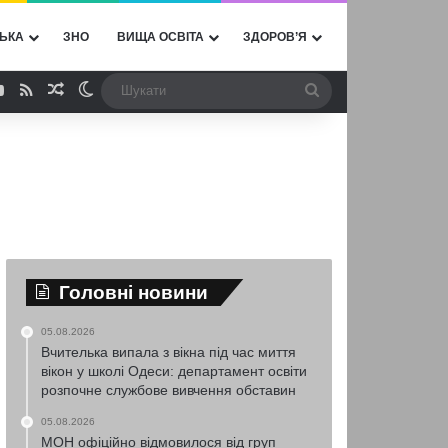
ЬКА
ЗНО
ВИЩА ОСВІТА
ЗДОРОВ’Я
ebook
YouTube
RSS
Випадкова стаття
Switch skin
Шукати
Головні новини
05.08.2026
Вчителька випала з вікна під час миття
вікон у школі Одеси: департамент освіти
розпочне службове вивчення обставин
05.08.2026
МОН офіційно відмовилося від груп