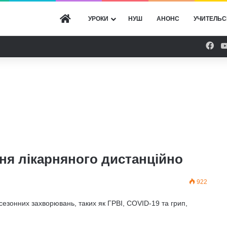
ГОЛОВНА
УРОКИ
НУШ
АНОНС
УЧИТЕЛЬС
Fac
ння лікарняного дистанційно
922
 сезонних захворювань, таких як ГРВІ, COVID-19 та грип,