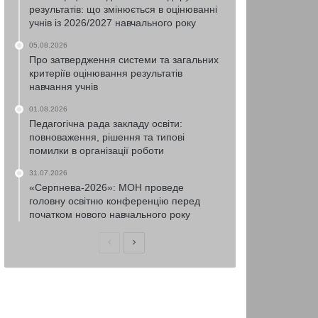
результатів: що змінюється в оцінюванні
учнів із 2026/2027 навчального року
05.08.2026
Про затвердження системи та загальних
критеріїв оцінювання результатів
навчання учнів
01.08.2026
Педагогічна рада закладу освіти:
повноваження, рішення та типові
помилки в організації роботи
31.07.2026
«Серпнева-2026»: МОН проведе
головну освітню конференцію перед
початком нового навчального року
Попередня
Наступна
сторінка
сторінка