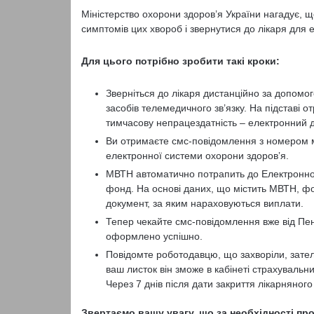
Міністерство охорони здоров’я України нагадує, 
симптомів цих хвороб і звернутися до лікаря для
Для цього потрібно зробити такі кроки:
Зверніться до лікаря дистанційно за допомог
засобів телемедичного зв’язку. На підставі
тимчасову непрацездатність – електронний д
Ви отримаєте смс-повідомлення з номером м
електронної системи охорони здоровʼя.
МВТН автоматично потрапить до Електронног
фонд. На основі даних, що містить МВТН, ф
документ, за яким нараховуються виплати.
Тепер чекайте смс-повідомлення вже від Пен
оформлено успішно.
Повідомте роботодавцю, що захворіли, зат
ваш листок він зможе в кабінеті страхувальн
Через 7 днів після дати закриття лікарняно
Звертаємо вашу увагу, що за необхідності пр