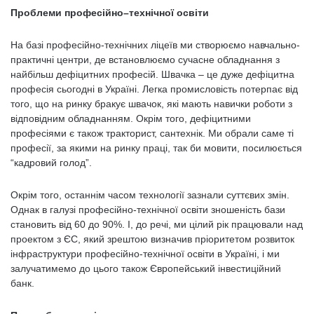
Проблеми професійно
–
технічної освіти
На базі професійно-технічних ліцеїв ми створюємо навчально-
практичні центри, де встановлюємо сучасне обладнання з
найбільш дефіцитних професій. Швачка – це дуже дефіцитна
професія сьогодні в Україні. Легка промисловість потерпає від
того, що на ринку бракує швачок, які мають навички роботи з
відповідним обладнанням. Окрім того, дефіцитними
професіями є також тракторист, сантехнік. Ми обрали саме ті
професії, за якими на ринку праці, так би мовити, посилюється
“кадровий голод”.
Окрім того, останнім часом технології зазнали суттєвих змін.
Однак в галузі професійно-технічної освіти зношеність бази
становить від 60 до 90%. І, до речі, ми цілий рік працювали над
проектом з ЄС, який зрештою визначив пріоритетом розвиток
інфраструктури професійно-технічної освіти в Україні, і ми
залучатимемо до цього також Європейський інвестиційний
банк.