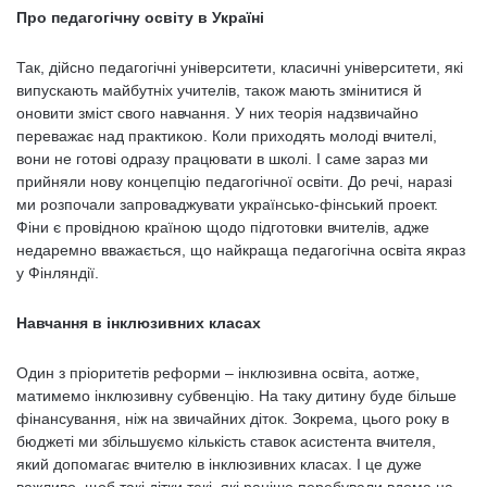
Про педагогічну освіту в Україні
Так, дійсно педагогічні університети, класичні університети, які
випускають майбутніх учителів, також мають змінитися й
оновити зміст свого навчання. У них теорія надзвичайно
переважає над практикою. Коли приходять молоді вчителі,
вони не готові одразу працювати в школі. І саме зараз ми
прийняли нову концепцію педагогічної освіти. До речі, наразі
ми розпочали запроваджувати українсько-фінський проект.
Фіни є провідною країною щодо підготовки вчителів, адже
недаремно вважається, що найкраща педагогічна освіта якраз
у Фінляндії.
Навчання в інклюзивних класах
Один з пріоритетів реформи – інклюзивна освіта, аотже,
матимемо інклюзивну субвенцію. На таку дитину буде більше
фінансування, ніж на звичайних діток. Зокрема, цього року в
бюджеті ми збільшуємо кількість ставок асистента вчителя,
який допомагає вчителю в інклюзивних класах. І це дуже