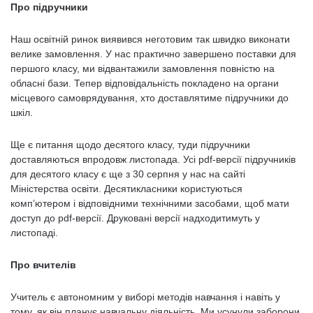
Про підручники
Наш освітній ринок виявився неготовим так швидко виконати
велике замовлення. У нас практично завершено поставки для
першого класу, ми відвантажили замовлення повністю на
обласні бази. Тепер відповідальність покладено на органи
місцевого самоврядування, хто доставлятиме підручники до
шкіл.
Ще є питання щодо десятого класу, туди підручники
доставляються впродовж листопада. Усі pdf-версії підручників
для десятого класу є ще з 30 серпня у нас на сайті
Міністерства освіти. Десятикласники користуються
комп’ютером і відповідними технічними засобами, щоб мати
доступ до pdf-версії. Друковані версії надходитимуть у
листопаді.
Про вчителів
Учитель є автономним у виборі методів навчання і навіть у
тому, як він планує навчальну діяльність. Ми усунули заборони,