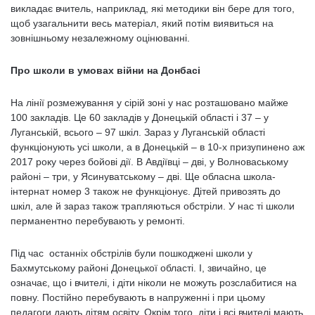
викладає вчитель, наприклад, які методики він бере для того,
щоб узагальнити весь матеріал, який потім виявиться на
зовнішньому незалежному оцінюванні.
Про школи в умовах війни на Донбасі
На лінії розмежування у сірій зоні у нас розташовано майже
100 закладів. Це 60 закладів у Донецькій області і 37 – у
Луганській, всього – 97 шкіл. Зараз у Луганській області
функціонують усі школи, а в Донецькій – в 10-х призупинено аж
2017 року через бойові дії. В Авдіївці – дві, у Волноваському
районі – три, у Ясинуватському – дві. Ще обласна школа-
інтернат номер 3 також не функціонує. Дітей привозять до
шкіл, але й зараз також трапляються обстріли. У нас ті школи
перманентно перебувають у ремонті.
Під час останніх обстрілів були пошкоджені школи у
Бахмутському районі Донецької області. І, звичайно, це
означає, що і вчителі, і діти ніколи не можуть розслабитися на
повну. Постійно перебувають в напруженні і при цьому
педагоги дають дітям освіту. Окрім того, діти і всі вчителі мають