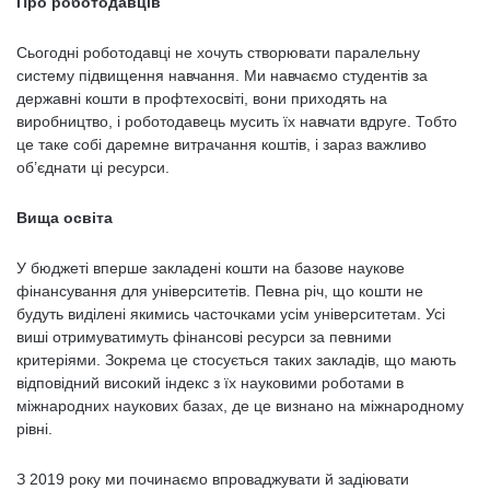
Про роботодавців
Сьогодні роботодавці не хочуть створювати паралельну
систему підвищення навчання. Ми навчаємо студентів за
державні кошти в профтехосвіті, вони приходять на
виробництво, і роботодавець мусить їх навчати вдруге. Тобто
це таке собі даремне витрачання коштів, і зараз важливо
об’єднати ці ресурси.
Вища освіта
У бюджеті вперше закладені кошти на базове наукове
фінансування для університетів. Певна річ, що кошти не
будуть виділені якимись часточками усім університетам. Усі
виші отримуватимуть фінансові ресурси за певними
критеріями. Зокрема це стосується таких закладів, що мають
відповідний високий індекс з їх науковими роботами в
міжнародних наукових базах, де це визнано на міжнародному
рівні.
З 2019 року ми починаємо впроваджувати й задіювати