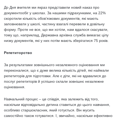
До Дня вчителя ми якраз представили новий наказ про
документообіг у школах. За нашими підрахунками, на 22%
скоротили кількість обов’язкових документів, які мають
заповнювати у школі, частину взагалі перевели в довільну
форму. Проте не все, що ми хотіли, нам вдалося скасувати,
тому що, наприклад, Державна архівна служба вимагає цілу
низку документів, які у них потім мають зберігатися 75 років.
Репетиторство
За результатами зовнішнього незалежного оцінювання ми
переконалися, що є дуже велика кількість дітей, які наймали
репетиторів для підготовки. Але є діти, які не вдавалися до
послуг репетиторів й успішно склали зовнішнє незалежне
оцінювання.
Навчальний процес – це співдія, яка залежить від того,
наскільки відповідально дитина ставиться до цього навчання,
особливо старшокласник, який готується. Він мусить
самостійно також готуватися. І, звичайно, наскільки ефективно