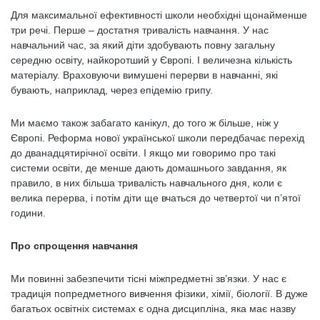
Для максимальної ефективності школи необхідні щонайменше
три речі. Перше – достатня тривалість навчання. У нас
навчальний час, за який діти здобувають повну загальну
середню освіту, найкоротший у Європі. І величезна кількість
матеріалу. Враховуючи вимушені перерви в навчанні, які
бувають, наприклад, через епідемію грипу.
Ми маємо також забагато канікул, до того ж більше, ніж у
Європі. Реформа нової української школи передбачає перехід
до дванадцятирічної освіти. І якщо ми говоримо про такі
системи освіти, де менше дають домашнього завдання, як
правило, в них більша тривалість навчального дня, коли є
велика перерва, і потім діти ще вчаться до четвертої чи п’ятої
години.
Про спрощення навчання
Ми повинні забезпечити тісні міжпредметні зв’язки. У нас є
традиція попредметного вивчення фізики, хімії, біології. В дуже
багатьох освітніх системах є одна дисципліна, яка має назву