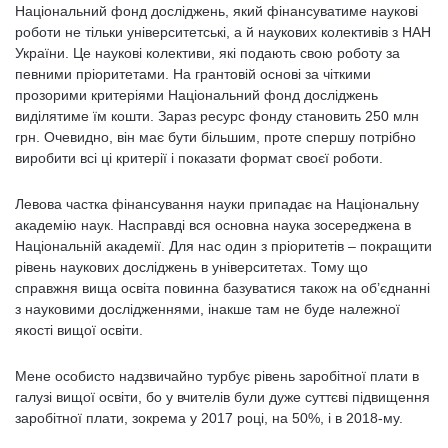
Національний фонд досліджень, який фінансуватиме наукові
роботи не тільки університетські, а й наукових колективів з НАН
України. Це наукові колективи, які подають свою роботу за
певними пріоритетами. На грантовій основі за чіткими
прозорими критеріями Національний фонд досліджень
виділятиме їм кошти. Зараз ресурс фонду становить 250 млн
грн. Очевидно, він має бути більшим, проте спершу потрібно
виробити всі ці критерії і показати формат своєї роботи.
Левова частка фінансування науки припадає на Національну
академію наук. Насправді вся основна наука зосереджена в
Національній академії. Для нас один з пріоритетів – покращити
рівень наукових досліджень в університетах. Тому що
справжня вища освіта повинна базуватися також на об’єднанні
з науковими дослідженнями, інакше там не буде належної
якості вищої освіти.
Мене особисто надзвичайно турбує рівень заробітної плати в
галузі вищої освіти, бо у вчителів були дуже суттєві підвищення
заробітної плати, зокрема у 2017 році, на 50%, і в 2018-му.