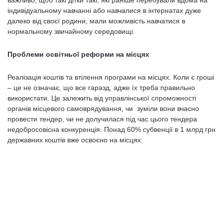
важливо, щоб такі дітки такі, які раніше перебували вдома на
індивідуальному навчанні або навчалися в інтернатах дуже
далеко від своєї родини, мали можливість навчатися в
нормальному звичайному середовищі.
Проблеми освітньої реформи на місцях
Реалізація коштів та втілення програми на місцях. Коли є гроші
– це не означає, що все гаразд, адже їх треба правильно
використати. Це залежить від управлінської спроможності
органів місцевого самоврядування, чи зуміли вони вчасно
провести тендер, чи не долучилася під час цього тендера
недобросовісна конкуренція. Понад 60% субвенції в 1 млрд грн
державних коштів вже освоєно на місцях.