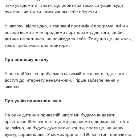
чітко усвідомити і знати, що робити за таких ситуацій, куди
рухатись чи тікати, яким чином себе вберегти.
У школах, відповідно, є так звані протимінні програми, які ми
розробляємо з міжнародними партнерами для того, щоби
дитина не загинула, не пошкодила себе. Тому що це, на жаль,
теж є проблемою цих територій.
Про сільську школу
У нас найбільша проблема в сільській місцевості, адже там і
доступ до інтернету неналежний, і гірше забезпечення у
школах.
Про учнів приватних шкіл
На одну дитину в приватній школі ми будемо видавати
орієнтовно 80% від того, що ми виділяємо в державній. Тобто
це, звісно, не будуть дуже великі кошти, проте це, на нашу
думку, справедливо. У межах країни – 196 млн грн, приблизно