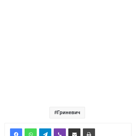
Гриневич
Telegram
Viber
Надіслати електронною поштою
Надрукувати