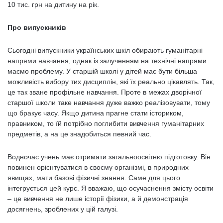
10 тис. грн на дитину на рік.
Про випускників
Сьогодні випускники українських шкіл обирають гуманітарні
напрями навчання, однак із залученням на технічні напрями
маємо проблему. У старшій школі у дітей має бути більша
можливість вибору тих дисциплін, які їх реально цікавлять. Так,
це так зване профільне навчання. Проте в межах дворічної
старшої школи таке навчання дуже важко реалізовувати, тому
що бракує часу. Якщо дитина прагне стати істориком,
правником, то їй потрібно поглибити вивчення гуманітарних
предметів, а на це знадобиться певний час.
Водночас учень має отримати загальноосвітню підготовку. Він
повинен орієнтуватися в своєму організмі, в природних
явищах, мати базові фізичні знання. Саме для цього
інтегрується цей курс. Я вважаю, що осучаснення змісту освіти
– це вивчення не лише історії фізики, а й демонстрація
досягнень, зроблених у цій галузі.