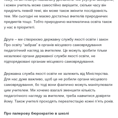
і кожен учитель може самостійно вирішити, скільки часу він
приділить певній темі, він може також змінити послідовність
тем. Ми сьогодні не маємо достатньо вчителів природничих
предметів тощо. Тобто природничо-математична освіта також
у нас в пріоритеті.
Друге – ми створюємо державну службу якості освіти і закон
Про освіту “забрав” в органів місцевого самоврядування
педагогічний нагляд за вчителем. Це можуть зробити тільки
незалежні органи державної служби якості освіти, не
підпорядковані органам місцевого самоврядування.
Державна служба якості освіти не залежить від Міністерства.
Для нас дуже важливо, щоб це не робили органи місцевого
самоврядування, бо тоді вони фактично можуть маніпулювати
цим учителем. Ми хочемо взагалі зменшити кількість
педагогічного нагляду за вчителем, треба навчитися довіряти
йому. Також учителі проходять переатестацію кожні п’ять років.
Про паперову бюрократію в школі