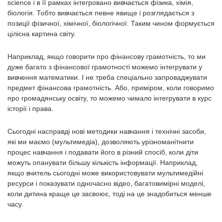
science і в її рамках інтегровано вивчається фізика, хімія,
біологія. Тобто вивчається певне явище і розглядається з
позиції фізичної, хімічної, біологічної. Таким чином формується
цілісна картина світу.
Наприклад, якщо говорити про фінансову грамотність, то ми
дуже багато з фінансової грамотності можемо інтегрувати у
вивчення математики. І не треба спеціально запроваджувати
предмет фінансова грамотність. Або, приміром, коли говоримо
про громадянську освіту, то можемо чимало інтегрувати в курс
історії і права.
Сьогодні насправді нові методики навчання і технічні засоби,
які ми маємо (мультимедіа), дозволяють урізноманітнити
процес навчання і подавати його в різний спосіб, коли діти
можуть опанувати більшу кількість інформації. Наприклад,
якщо вчитель сьогодні може використовувати мультимедійні
ресурси і показувати одночасно відео, багатовимірні моделі,
коли дитина краще це засвоює, тоді на це знадобиться менше
часу.