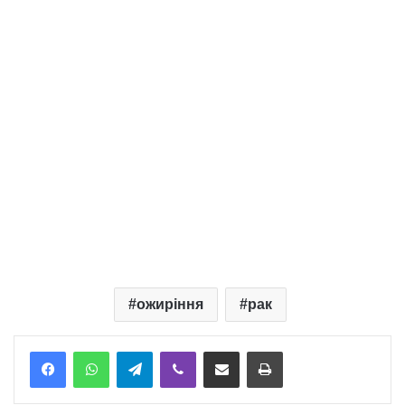
ожиріння
рак
Telegram
Viber
Надіслати електронною поштою
Надрукувати