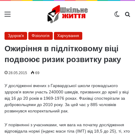
Меню
Switch
Ш
Здоров'я
Фізіологія
Харчування
Ожиріння в підлітковому віці
подвоює ризик розвитку раку
28.05.2015
69
У дослідженні вчених з Гарвардської школи громадського
здоров’я взяли участь 240000 шведів, призваних до армії у віці
від 16 до 20 років в 1969-1976 роках. Фахівці спостерігали за
добровольцями до 2010 року. За цей час у 885 чоловіків
розвинувся колоректальний рак.
У порівнянні з учасниками, чия вага на початку дослідження
відповідала нормі (індекс маси тіла (ІМТ) від 18,5 до 25), ті, хто