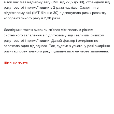
в той час мав надмірну вагу (ІМТ від 27,5 до 30), страждали від
раку товстої і прямої кишки в 2 рази частіше. Ожиріння в
підлітковому віці (ІМТ більше 30) підвищувало ризик розвитку
колоректального раку в 2,38 рази.
Дослідники також виявили зв’язок між високим рівнем
системного запалення в підлітковому віці і великим ризиком
раку товстої і прямої кишки. Даний фактор і ожиріння не
залежала один від одного. Так, судячи з усього, у разі ожиріння
ризик колоректального раку підвищується не через запалення.
Шкільне життя