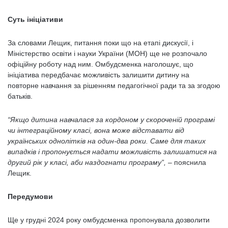
Суть ініціативи
За словами Лещик, питання поки що на етапі дискусії, і
Міністерство освіти і науки України (МОН) ще не розпочало
офіційну роботу над ним. Омбудсменка наголошує, що
ініціатива передбачає можливість залишити дитину на
повторне навчання за рішенням педагогічної ради та за згодою
батьків.
“Якщо дитина навчалася за кордоном у скороченій програмі
чи інтеграційному класі, вона може відставати від
українських однолітків на один-два роки. Саме для таких
випадків і пропонується надати можливість залишатися на
другий рік у класі, аби наздогнати програму”,
– пояснила
Лещик.
Передумови
Ще у грудні 2024 року омбудсменка пропонувала дозволити