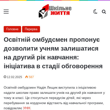
Меню
Switch
Ш
Головне
Перерва
Освітній омбудсмен пропонує
дозволити учням залишатися
на другий рік навчання:
ініціатива в стадії обговорення
12.02.2025
587
Освітній омбудсмен Надія Лещик виступила з ініціативою
надати школам право залишати учнів на другий рік навчання у
тому ж класі. Це стосується передусім дітей, які через
перебування за кордоном відстають від навчальної програми,
повідомляє
УНН.