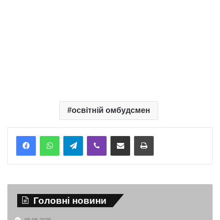
освітній омбудсмен
Telegram
Viber
Надіслати електронною поштою
Надрукувати
Головні новини
05.08.2026