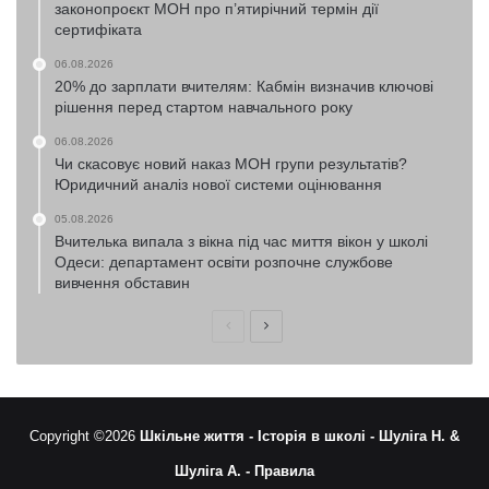
законопроєкт МОН про п’ятирічний термін дії
сертифіката
06.08.2026
20% до зарплати вчителям: Кабмін визначив ключові
рішення перед стартом навчального року
06.08.2026
Чи скасовує новий наказ МОН групи результатів?
Юридичний аналіз нової системи оцінювання
05.08.2026
Вчителька випала з вікна під час миття вікон у школі
Одеси: департамент освіти розпочне службове
вивчення обставин
Попередня
Наступна
сторінка
сторінка
Copyright ©2026
Шкільне життя -
Історія в школі -
Шуліга Н. &
Шуліга А. -
Правила