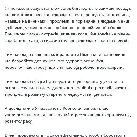
Як показали результати, більш здібні люди, які займаю посади,
що вимагають високої відповідальності, реагують, як правило,
жвавіше на виникаючі проблеми, в порівнянні з людьми менш
здібними, у яких немає серйозних професійних обов’язків.
Причиною сильних стресів, як виявилося, був зовсім не рівень
заробітної плати, а високий ступінь відповідальності на службі.
Тим часом, раніше психотерапевти з Німеччини встановили,
що безробіття для душевного здоров’я може бути
небезпечніше стресу, що виникає від робочої перенапруги.
Тим часом фахівці з Единбурзького університету уклали на
основі результатів досліджень, що постійні стреси збільшують
вірогідність розвитку старечого недоумства і депресії.
А дослідники з Університетів Корнелал виявили, що
упорядкована життя і незначний стрес захищають організм від
розвитку раку.
Вчені продовжують пошуки ефективних способів боротьби зі