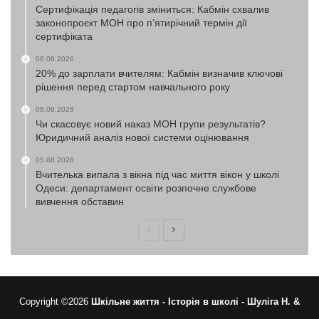
Сертифікація педагогів зміниться: Кабмін схвалив
законопроєкт МОН про п’ятирічний термін дії
сертифіката
06.08.2026
20% до зарплати вчителям: Кабмін визначив ключові
рішення перед стартом навчального року
06.08.2026
Чи скасовує новий наказ МОН групи результатів?
Юридичний аналіз нової системи оцінювання
05.08.2026
Вчителька випала з вікна під час миття вікон у школі
Одеси: департамент освіти розпочне службове
вивчення обставин
Попередня
Наступна
сторінка
сторінка
Copyright ©2026
Шкільне життя -
Історія в школі -
Шуліга Н. &