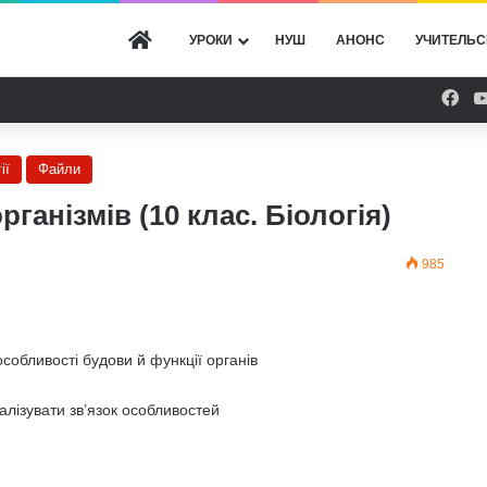
ГОЛОВНА
УРОКИ
НУШ
АНОНС
УЧИТЕЛЬС
Fac
ії
Файли
ганізмів (10 клас. Біологія)
985
собливості будови й функції органів
налізувати зв’язок особливостей