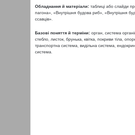
Обладнання й матеріали:
таблиці або слайди п
пагона», «Внутрішня будова риб», «Внутрішня буд
ссавців».
Базові поняття й терміни:
орган, система органів
стебло, листок, брунька, квітка, покриви тіла, оп
транспортна система, видільна система, ендокрин
система.