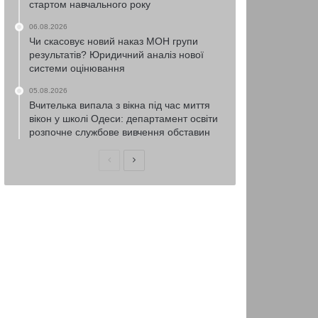
стартом навчального року
06.08.2026
Чи скасовує новий наказ МОН групи
результатів? Юридичний аналіз нової
системи оцінювання
05.08.2026
Вчителька випала з вікна під час миття
вікон у школі Одеси: департамент освіти
розпочне службове вивчення обставин
Попередня
Наступна
сторінка
сторінка