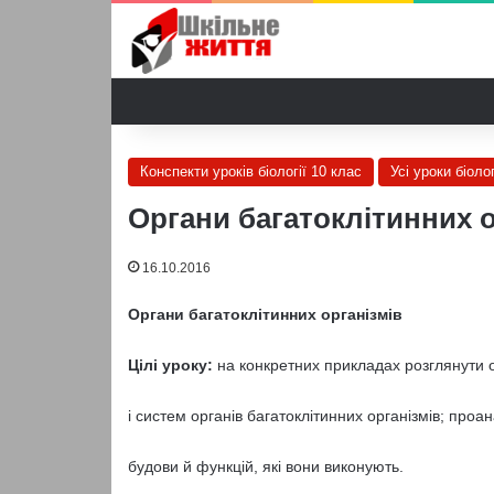
Конспекти уроків біології 10 клас
Усі уроки біолог
Органи багатоклітинних ор
16.10.2016
Органи багатоклітинних організмів
Цілі уроку:
на конкретних прикладах розглянути о
і систем органів багатоклітинних організмів; проа
будови й функцій, які вони виконують.