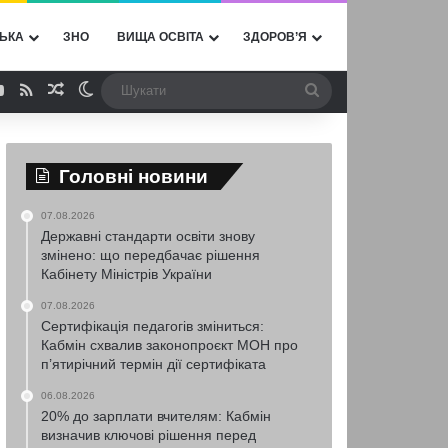
ЬКА
ЗНО
ВИЩА ОСВІТА
ЗДОРОВ’Я
ebook
YouTube
RSS
Випадкова стаття
Switch skin
Шукати
Головні новини
07.08.2026
Державні стандарти освіти знову
змінено: що передбачає рішення
Кабінету Міністрів України
07.08.2026
Сертифікація педагогів зміниться:
Кабмін схвалив законопроєкт МОН про
п’ятирічний термін дії сертифіката
06.08.2026
20% до зарплати вчителям: Кабмін
визначив ключові рішення перед