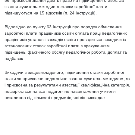
56, присвоєні звання дають право на підвищення ставок. За
звання «учитель-методист» ставки заробітної плати
підвищуються на 15 відсотків (п. 24 Інструкції).
Відповідно до пункту 63 Інструкції про порядок обчислення
заробітної плати працівників освіти оплата праці педагогічних
працівників установ і закладів освіти провадиться виходячи із
встановлених ставок заробітної плати з врахуванням
підвищень, фактичного обсягу педагогічної роботи, доплат та
надбавок.
Виходячи з вищевикладеного, підвищення ставки заробітної
плати за присвоєне педагогічне звання «учитель-методист», як
і присвоєна за результатами атестації кваліфікаційна категорія,
поширюється на все педагогічне навантаження учителя
незалежно від кількості предметів, які він викладає.