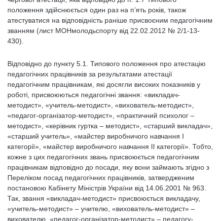
положення здійснюється один раз на п’ять років, також
атестуватися на відповідність раніше присвоєним педагогічним
званням (лист МОНмолодьспорту від 22.02.2012 № 2/1-13-
430).
Відповідно до пункту 5.1. Типового положення про атестацію
педагогічних працівників за результатами атестації
педагогічним працівникам, які досягли високих показників у
роботі, присвоюються педагогічні звання: «викладач-
методист», «учитель-методист», «вихователь-методист»,
«педагог-організатор-методист», «практичний психолог –
методист», «керівник гуртка – методист», «старший викладач»,
«старший учитель», «майстер виробничого навчання I
категорії», «майстер виробничого навчання II категорії». Тобто,
кожне з цих педагогічних звань присвоюється педагогічним
працівникам відповідно до посади, яку вони займають згідно з
Переліком посад педагогічних працівників, затвердженим
постановою Кабінету Міністрів України від 14.06.2001 № 963.
Так, звання «викладач-методист» присвоюється викладачу,
«учитель-методист» – учителю, «вихователь-методист» –
вихователю, «педагог-організатор-методист» – педагогу-