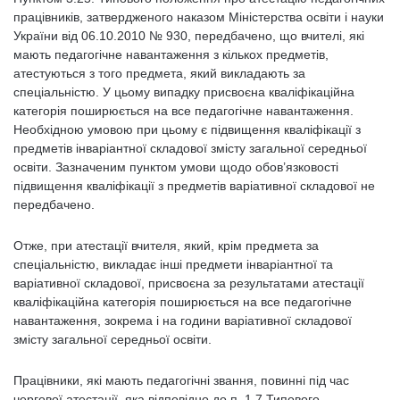
працівників, затвердженого наказом Міністерства освіти і науки
України від 06.10.2010 № 930, передбачено, що вчителі, які
мають педагогічне навантаження з кількох предметів,
атестуються з того предмета, який викладають за
спеціальністю. У цьому випадку присвоєна кваліфікаційна
категорія поширюється на все педагогічне навантаження.
Необхідною умовою при цьому є підвищення кваліфікації з
предметів інваріантної складової змісту загальної середньої
освіти. Зазначеним пунктом умови щодо обов’язковості
підвищення кваліфікації з предметів варіативної складової не
передбачено.
Отже, при атестації вчителя, який, крім предмета за
спеціальністю, викладає інші предмети інваріантної та
варіативної складової, присвоєна за результатами атестації
кваліфікаційна категорія поширюється на все педагогічне
навантаження, зокрема і на години варіативної складової
змісту загальної середньої освіти.
Працівники, які мають педагогічні звання, повинні під час
чергової атестації, яка відповідно до п. 1.7 Типового