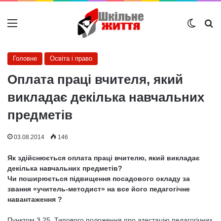
Меню
Switch
Ш
Головне
Освіта і право
Оплата праці вчителя, який
викладає декілька навчальних
предметів
03.08.2014
146
Як здійснюється оплата праці вчителю, який викладає
декілька навчальних предметів?
Чи поширюється підвищення посадового окладу за
звання «учитель-методист» на все його педагогічне
навантаження ?
Пунктом 3.25. Типового положення про атестацію педагогічних