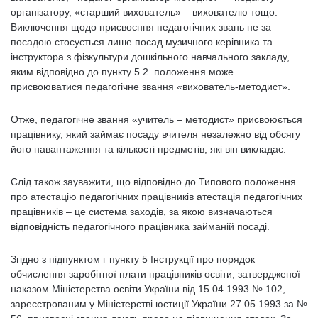
організатору, «старший вихователь» – вихователю тощо.
Виключення щодо присвоєння педагогічних звань не за
посадою стосується лише посад музичного керівника та
інструктора з фізкультури дошкільного навчального закладу,
яким відповідно до пункту 5.2. положення може
присвоюватися педагогічне звання «вихователь-методист».
Отже, педагогічне звання «учитель – методист» присвоюється
працівнику, який займає посаду вчителя незалежно від обсягу
його навантаження та кількості предметів, які він викладає.
Слід також зауважити, що відповідно до Типового положення
про атестацію педагогічних працівників атестація педагогічних
працівників – це система заходів, за якою визначаються
відповідність педагогічного працівника займаній посаді.
Згідно з підпунктом г пункту 5 Інструкції про порядок
обчислення заробітної плати працівників освіти, затвердженої
наказом Міністерства освіти України від 15.04.1993 № 102,
зареєстрованим у Міністерстві юстиції України 27.05.1993 за №