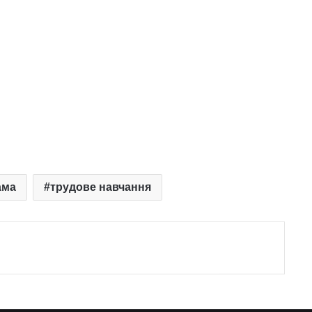
ама
трудове навчання