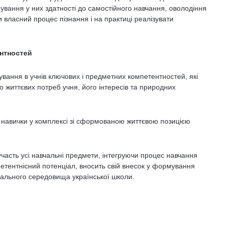
мування у них здатності до самостійного навчання, оволодіння
 власний процес пізнання і на практиці реалізувати
нтностей
вання в учнів ключових і предметних компетентностей, які
 життєвих потреб учня, його інтересів та природних
і навички у комплексі зі сформованою життєвою позицією
асть усі навчальні предмети, інтегруючи процес навчання
етентнісний потенціал, вносить свій внесок у формування
чального середовища української школи.