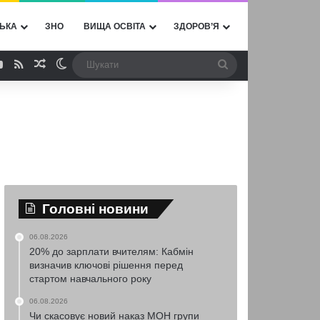
ЬКА
ЗНО
ВИЩА ОСВІТА
ЗДОРОВ’Я
ebook
YouTube
RSS
Випадкова стаття
Switch skin
Шукати
Головні новини
06.08.2026
20% до зарплати вчителям: Кабмін
визначив ключові рішення перед
стартом навчального року
06.08.2026
Чи скасовує новий наказ МОН групи