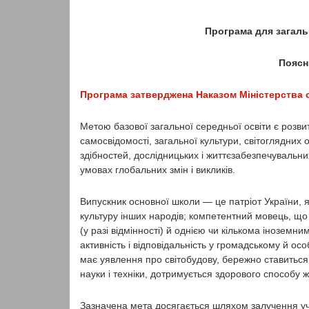
Програма для загаль
Поясн
Програма затверджена Наказом Міністерства ос
Метою базової загальної середньої освіти є розвит
самосвідомості, загальної культури, світоглядних 
здібностей, дослідницьких і життєзабезпечувальни
умовах глобальних змін і викликів.
Випускник основної школи — це патріот України, як
культуру інших народів; компетентний мовець, що
(у разі відмінності) й однією чи кількома іноземн
активність і відповідальність у громадському й осо
має уявлення про світобудову, бережно ставиться
науки і техніки, дотримується здорового способу ж
Зазначена мета досягається шляхом залучення учн