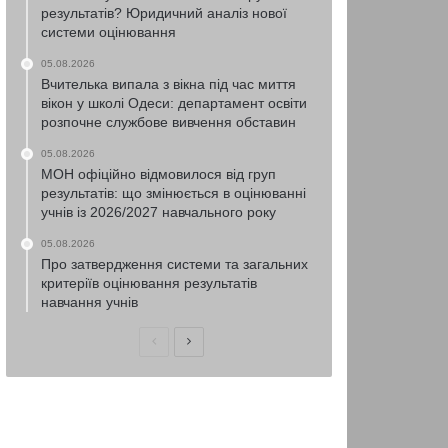
результатів? Юридичний аналіз нової
системи оцінювання
05.08.2026
Вчителька випала з вікна під час миття
вікон у школі Одеси: департамент освіти
розпочне службове вивчення обставин
05.08.2026
МОН офіційно відмовилося від груп
результатів: що змінюється в оцінюванні
учнів із 2026/2027 навчального року
05.08.2026
Про затвердження системи та загальних
критеріїв оцінювання результатів
навчання учнів
Попередня
Наступна
сторінка
сторінка