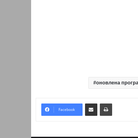
оновлена прогр
Надіслати електронною поштою
Надрукувати
Facebook