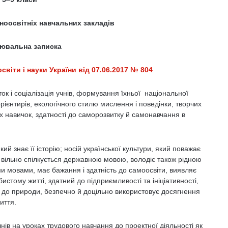
ноосвітніх навчальних закладів
ювальна записка
віти і науки України від 07.06.2017 № 804
ок і соціалізація учнів, формування їхньої національної
орієнтирів, екологічного стилю мислення і поведінки, творчих
х навичок, здатності до саморозвитку й самонавчання в
ий знає її історію; носій української культури, який поважає
 вільно спілкується державною мовою, володіє також рідною
ими мовами, має бажання і здатність до самоосвіти, виявляє
бистому житті, здатний до підприємливості та ініціативності,
 до природи, безпечно й доцільно використовує досягнення
иття.
ів на уроках трудового навчання до проектної діяльності як