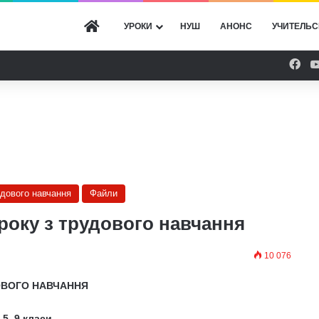
ГОЛОВНА
УРОКИ
НУШ
АНОНС
УЧИТЕЛЬС
Fac
удового навчання
Файли
року з трудового навчання
10 076
ОВОГО НАВЧАННЯ
5
–
9 класи