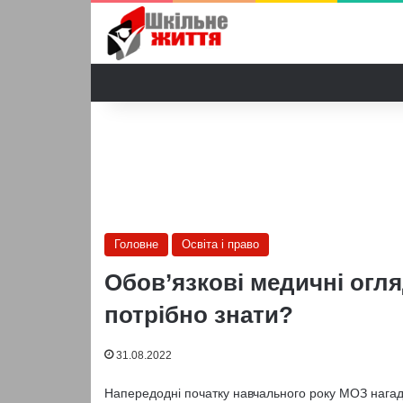
Головне
Освіта і право
Обов’язкові медичні огля
потрібно знати?
31.08.2022
Напередодні початку навчального року МОЗ нагад