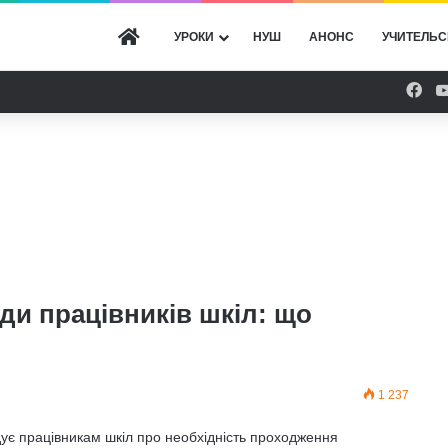
ГОЛОВНА
УРОКИ
НУШ
АНОНС
УЧИТЕЛЬС
Fac
ди працівників шкіл: що
1 237
ує працівникам шкіл про необхідність проходження