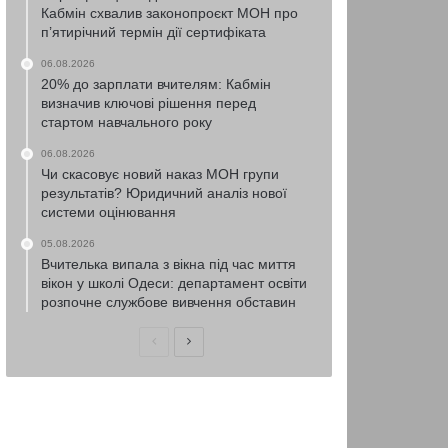
Кабмін схвалив законопроєкт МОН про
п’ятирічний термін дії сертифіката
06.08.2026
20% до зарплати вчителям: Кабмін
визначив ключові рішення перед
стартом навчального року
06.08.2026
Чи скасовує новий наказ МОН групи
результатів? Юридичний аналіз нової
системи оцінювання
05.08.2026
Вчителька випала з вікна під час миття
вікон у школі Одеси: департамент освіти
розпочне службове вивчення обставин
Попередня
Наступна
сторінка
сторінка