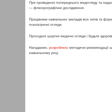
При проведенні попереднього медогляду та надалі 
— флюорографічне дослідження.
Працівники навчальних закладів всіх типів та форм
психіатричні огляди.
Проходьте щорічні медичні огляди і будьте здорові
Нагадаємо,
розроблено
методичні рекомендації що
навчальному році.