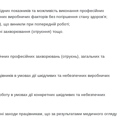
хідних показників та можливість виконання професійних
ечних виробничих факторів без погіршення стану здоров’я;
, що виникли при попередній роботі;
ні захворювання (отруєння) тощо.
ічних професійних захворювань (отруєнь), загальних та
;
цівників в умовах дії шкідливих та небезпечних виробничих
боту в умовах дії конкретних шкідливих та небезпечних
ійні заходи працівникам, що за результатами медичного огляду