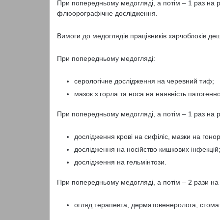
При попередньому медогляді, а потім – 1 раз на р
флюорографічне дослідження.
Вимоги до медоглядів працівників харчоблоків де
При попередньому медогляді:
серологічне дослідження на черевний тиф;
мазок з горла та носа на наявність патогенн
При попередньому медогляді, а потім – 1 раз на р
дослідження крові на сифіліс, мазки на гоно
дослідження на носійство кишкових інфекцій
дослідження на гельмінтози.
При попередньому медогляді, а потім – 2 рази на 
огляд терапевта, дерматовенеролога, стома