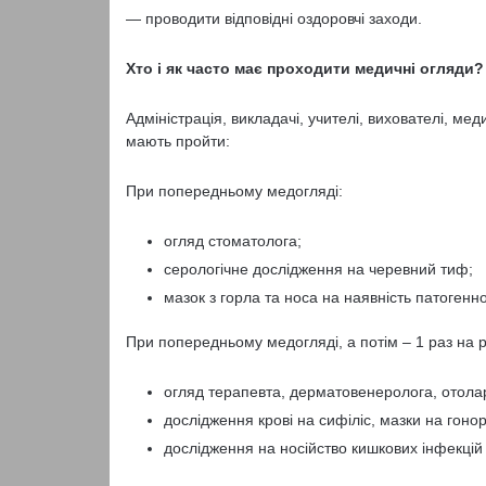
— проводити відповідні оздоровчі заходи.
Хто і як часто має проходити медичні огляди?
Адміністрація, викладачі, учителі, вихователі, мед
мають пройти:
При попередньому медогляді:
огляд стоматолога;
серологічне дослідження на черевний тиф;
мазок з горла та носа на наявність патогенн
При попередньому медогляді, а потім – 1 раз на р
огляд терапевта, дерматовенеролога, отола
дослідження крові на сифіліс, мазки на гоно
дослідження на носійство кишкових інфекцій 