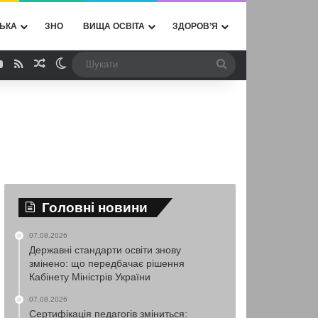
ЬКА
ЗНО
ВИЩА ОСВІТА
ЗДОРОВ’Я
ebook
YouTube
RSS
Випадкова стаття
Switch skin
Шукати
Головні новини
07.08.2026
Державні стандарти освіти знову
змінено: що передбачає рішення
Кабінету Міністрів України
07.08.2026
Сертифікація педагогів зміниться: