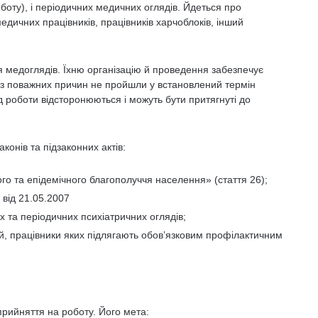
боту), і періодичних медичних оглядів. Йдеться про
медичних працівників, працівників харчоблоків, інший
 медоглядів. Їхню організацію й проведення забезпечує
ез поважних причин не пройшли у встановлений термін
д роботи відсторонюються і можуть бути притягнуті до
конів та підзаконних актів:
го та епідемічного благополуччя населення» (стаття 26);
 від 21.05.2007
 та періодичних психіатричних оглядів;
ій, працівники яких підлягають обов’язковим профілактичним
рийняття на роботу. Його мета: