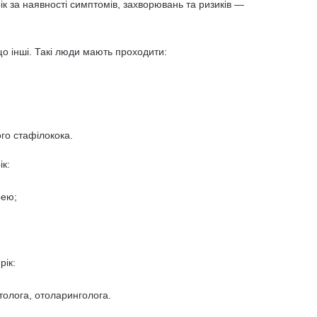
ік за наявності симптомів, захворювань та ризиків —
що інші. Такі люди мають проходити:
ого стафілокока.
ік:
рею;
;
рік:
толога, отоларинголога.