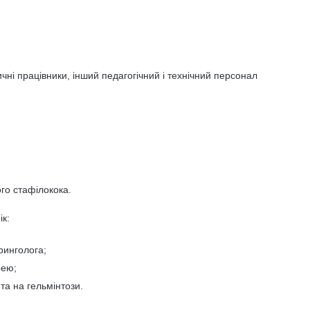
ичні працівники, інший педагогічний і технічний персонал
ого стафілокока.
ік:
ринголога;
рею;
та на гельмінтози.