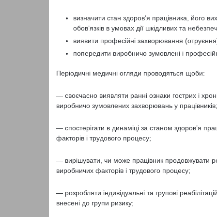
визначити стан здоров’я працівника, його ви
обов’язків в умовах дії шкідливих та небезп
виявити професійні захворювання (отруєння)
попередити виробничо зумовлені і професій
Періодичні медичні огляди проводяться щоби:
— своєчасно виявляти ранні ознаки гострих і хрон
виробничо зумовлених захворювань у працівників
— спостерігати в динаміці за станом здоров’я пра
факторів і трудового процесу;
— вирішувати, чи може працівник продовжувати ро
виробничих факторів і трудового процесу;
— розробляти індивідуальні та групові реабілітац
внесені до групи ризику;