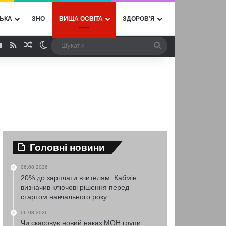
ЬКА
ЗНО
ВИЩА ОСВІТА
ЗДОРОВ’Я
ebook
YouTube
RSS
Випадкова стаття
Switch skin
Шукати
Головні новини
06.08.2026
20% до зарплати вчителям: Кабмін
визначив ключові рішення перед
стартом навчального року
06.08.2026
Чи скасовує новий наказ МОН групи