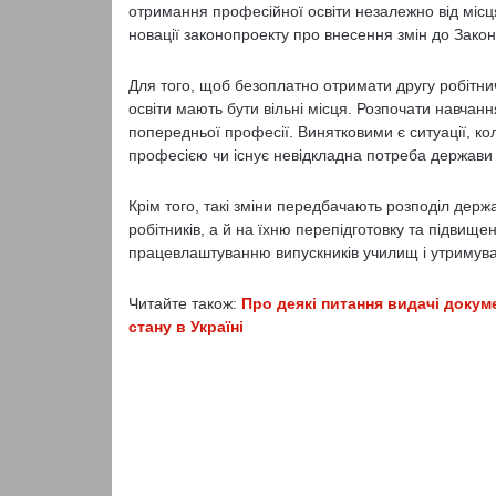
отримання професійної освіти незалежно від місця
новації законопроекту про внесення змін до Закон
Для того, щоб безоплатно отримати другу робітни
освіти мають бути вільні місця. Розпочати навчан
попередньої професії. Винятковими є ситуації, 
професією чи існує невідкладна потреба держави в
Крім того, такі зміни передбачають розподіл дер
робітників, а й на їхню перепідготовку та підвище
працевлаштуванню випускників училищ і утримува
Читайте також:
Про деякі питання видачі докум
стану в Україні