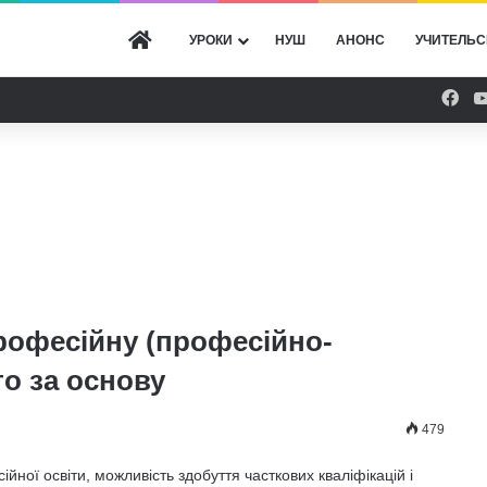
ГОЛОВНА
УРОКИ
НУШ
АНОНС
УЧИТЕЛЬС
Fac
рофесійну (професійно-
то за основу
479
ної освіти, можливість здобуття часткових кваліфікацій і