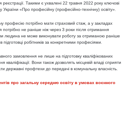
 реєстрації. Такими є ухвалені 22 травня 2022 року ключові
у України «Про професійну (професійно-технічну) освіту».
чу професію потрібно мати страховий стаж, а у закладах
ня потрібно не раніше ніж через 3 роки після отримання
коли людина не може виконувати роботу за отриманою раніше
 підготовці робітників за конкретними професіями.
жавного замовлення не лише на підготовку кваліфікованих
ння кваліфікації. Вони також дозволять місцевій владі сприяти
ти державні профтехи до передачі в комунальну власність.
ентів про загальну середню освіту в умовах воєнного