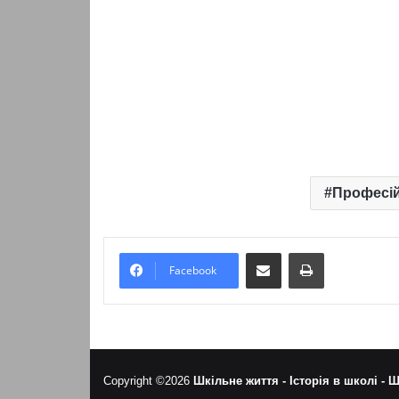
Професій
Надіслати електронною поштою
Надрукувати
Facebook
Copyright ©2026
Шкільне життя -
Історія в школі -
Ш