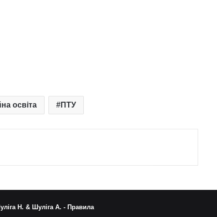
на освіта
ПТУ
уліга Н. & Шуліга А. -
Правила