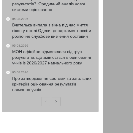
результатів? Юридичний аналіз нової
системи оцінювання
05.08.2026
Вчителька випала з вікна під час миття
вікон у школі Одеси: департамент освіти
розпочне службове вивчення обставин
05.08.2026
МОН офіційно відмовилося від груп
результатів: що змінюється в оцінюванні
учнів із 2026/2027 навчального року
05.08.2026
Про затвердження системи та загальних
критеріїв оцінювання результатів
навчання учнів
Попередня
Наступна
сторінка
сторінка