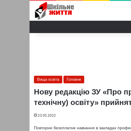
Вища освіта
Головне
Нову редакцію ЗУ «Про п
технічну) освіту» прийня
23.05.2022
Повторне безоплатне навчання в закладах професій