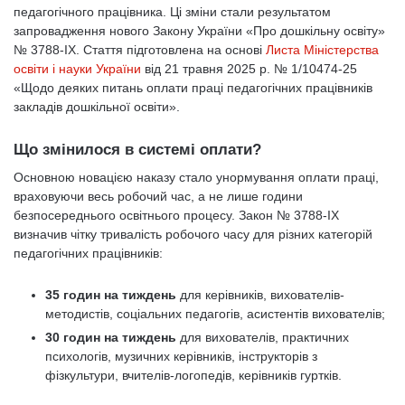
педагогічного працівника. Ці зміни стали результатом
запровадження нового Закону України «Про дошкільну освіту»
№ 3788-ІХ. Стаття підготовлена на основі
Листа Міністерства
освіти і науки України
від 21 травня 2025 р. № 1/10474-25
«Щодо деяких питань оплати праці педагогічних працівників
закладів дошкільної освіти».
Що змінилося в системі оплати?
Основною новацією наказу стало унормування оплати праці,
враховуючи весь робочий час, а не лише години
безпосереднього освітнього процесу. Закон № 3788-ІХ
визначив чітку тривалість робочого часу для різних категорій
педагогічних працівників:
35 годин на тиждень
для керівників, вихователів-
методистів, соціальних педагогів, асистентів вихователів;
30 годин на тиждень
для вихователів, практичних
психологів, музичних керівників, інструкторів з
фізкультури, вчителів-логопедів, керівників гуртків.