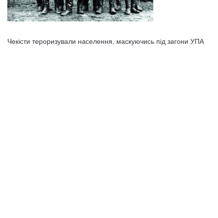
Чекісти тероризували населення, маскуючись під загони УПА