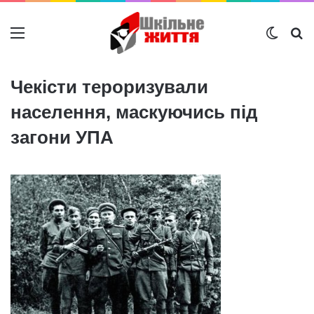
Меню
Switch
Ш
Чекісти тероризували
населення, маскуючись під
загони УПА