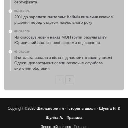
сертифіката
06.08.2026
20% до зарплати вчителям: Кабмін визначив ключові
рішення перед стартом навчального року
06.08.2026
Чи скасовує новий наказ МОН групи результатів?
Юридичний аналіз нової системи оцінювання
05.08.2026
Вчителька випала з вікна під час миття вікон у школі
Одеси: департамент освіти розпочне службове
вивчення обставин
Попередня
Наступна
сторінка
сторінка
Copyright ©2026
Шкільне життя -
Історія в школі -
Шуліга Н. &
Шуліга А. -
Правила
Зворотній зв’язок
Про нас