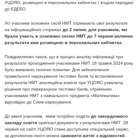
УЦОЯО, розміщені в персональних кабінетах і згодом передані
до ЄДЕБО.
Усі учасники основних сесій НМТ отримають свої результати
на інформаційних сторінках
до 2 липня
,
для учасників, які
брали участь в основних сесіях НМТ до 7 червня включно
результати вже розміщено в персональних кабінетах.
Повідомляємо також, що в процесі аналізу інформації про
результати проходження учасниками НМТ 18 травня 2024 року
було виявлено технічні помилки. Для забезпечення
правильного нарахування тестових балів та встановлення
результатів НМТ апеляційна комісія при УЦОЯО ухвалила
рішення про перерахунок тестових балів, отриманих
учасниками НМТ з навчального предмета «Математика»
відповідно до Схем нарахування.
До уваги учасників, яким потрібно подати
до закордонного
закладу освіти
оригінал документа з результатами НМТ: 28
червня на сайті УЦОЯО стане доступним спеціальний сервіс,
за допомогою якого можна
замовити витяг з відомостей