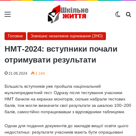
Меню
Switch
Ш
Головне
Зовнішнє незалежне оцінювання (ЗНО)
НМТ-2024: вступники почали
отримувати результати
21.06.2024
1 164
Більшість вступників уже пройшла національний
мультипредметний тест. Одразу після тестування учасники
НМТ бачили на екранах моніторів, скільки набрали тестових
балів, тож могли визначити свої результати за шкалою 100–200
балів, самостійно попрацювавши з відповідними таблицями.
Однак для подання документів до закладів вищої освіти цього
недостатньо: результати учасників мають бути опрацьовані