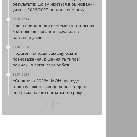
результатів: що змінюється в оцінюванні
учнів із 2026/2027 навчального року
05.08.2026
Про затвердження системи та загальних
критеріїв оцінювання результатів
навчання учнів
01.08.2026
Педагогічна рада закладу освіти:
повноваження, рішення та типові
помилки в організації роботи
31.07.2026
«Серпнева-2026»: МОН проведе
головну освітню конференцію перед
початком нового навчального року
Попередня
Наступна
сторінка
сторінка