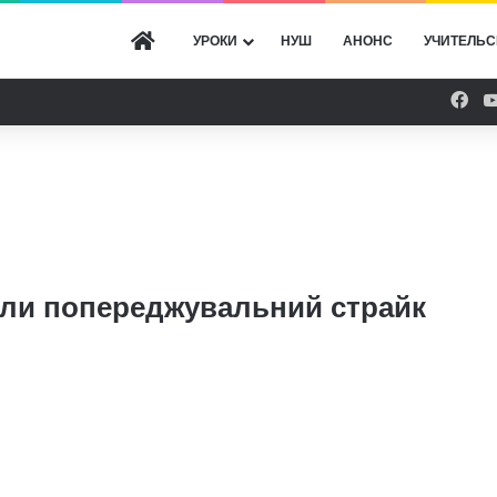
ГОЛОВНА
УРОКИ
НУШ
АНОНС
УЧИТЕЛЬС
Fac
ели попереджувальний страйк