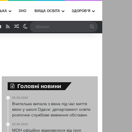
ЬКА
ЗНО
ВИЩА ОСВІТА
ЗДОРОВ’Я
ebook
YouTube
RSS
Випадкова стаття
Switch skin
Шукати
Головні новини
05.08.2026
Вчителька випала з вікна під час миття
вікон у школі Одеси: департамент освіти
розпочне службове вивчення обставин
05.08.2026
МОН офіційно відмовилося від груп