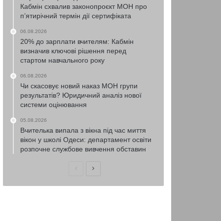
Кабмін схвалив законопроєкт МОН про
п’ятирічний термін дії сертифіката
06.08.2026
20% до зарплати вчителям: Кабмін
визначив ключові рішення перед
стартом навчального року
06.08.2026
Чи скасовує новий наказ МОН групи
результатів? Юридичний аналіз нової
системи оцінювання
05.08.2026
Вчителька випала з вікна під час миття
вікон у школі Одеси: департамент освіти
розпочне службове вивчення обставин
Попередня
Наступна
сторінка
сторінка