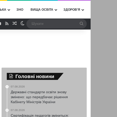
ЬКА
ЗНО
ВИЩА ОСВІТА
ЗДОРОВ’Я
ebook
YouTube
RSS
Випадкова стаття
Switch skin
Шукати
Головні новини
07.08.2026
Державні стандарти освіти знову
змінено: що передбачає рішення
Кабінету Міністрів України
07.08.2026
Сертифікація педагогів зміниться: