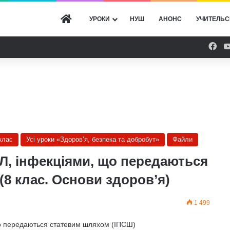
ГОЛОВНА
УРОКИ
НУШ
АНОНС
УЧИТЕЛЬС
Fac
клас
Усі уроки «Здоров’я, безпека та добробут»
Файли
ІЛ, інфекціями, що передаються
8 клас. Основи здоров’я)
1 499
що передаються статевим шляхом (ІПСШ)