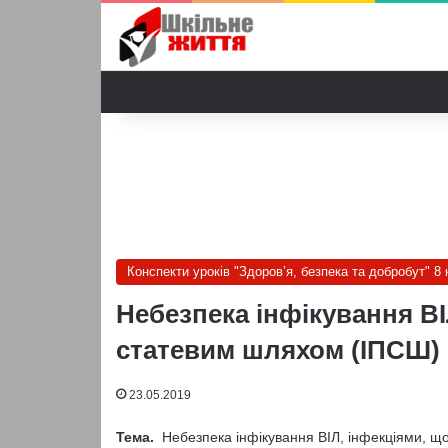
Конспекти уроків "Здоров’я, безпека та добробут" 8 
Небезпека інфікування В
статевим шляхом (ІПСШ) (
23.05.2019
Тема.
Небезпека інфікування ВІЛ, інфекціями, 