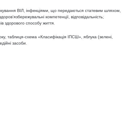
ікування ВІЛ, інфекціями, що передаються статевим шляхом,
доровʼязбережувальні компетенції, відповідальність;
ів здорового способу життя.
оку, таблиця-схема «Класифікація ІПСШ», яблука (зелені,
едійні засоби.