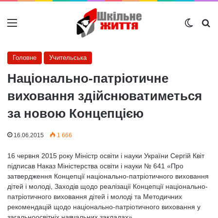
Меню
Switch
Ш
Головне
Учительська
Національно-патріотичне
виховання здійснюватиметься
за новою Концепцією
16.06.2015
1 666
16 червня 2015 року Міністр освіти і науки України Сергій Квіт
підписав Наказ Міністерства освіти і науки № 641 «Про
затвердження Концепції національно-патріотичного виховання
дітей і молоді, Заходів щодо реалізації Концепції національно-
патріотичного виховання дітей і молоді та Методичних
рекомендацій щодо національно-патріотичного виховання у
загальноосвітніх навчальних закладах».