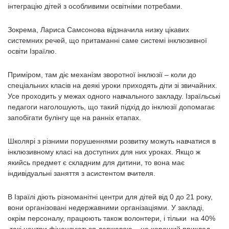
інтеграцію дітей з особливими освітніми потребами.
Зокрема, Лариса Самсонова відзначила низку цікавих
системних речей, що притаманні саме системі інклюзивної
освіти Ізраїлю.
Приміром, там діє механізм зворотної інклюзії – коли до
спеціальних класів на деякі уроки приходять діти зі звичайних.
Усе проходить у межах одного навчального закладу. Ізраїльські
педагоги наголошують, що такий підхід до інклюзії допомагає
запобігати булінгу ще на ранніх етапах.
Школярі з різними порушеннями розвитку можуть навчатися в
інклюзивному класі на доступних для них уроках. Якщо ж
якийсь предмет є складним для дитини, то вона має
індивідуальні заняття з асистентом вчителя.
В Ізраїлі діють різноманітні центри для дітей від 0 до 21 року,
вони організовані недержавними організаціями. У закладі,
окрім персоналу, працюють також волонтери, і тільки на 40%