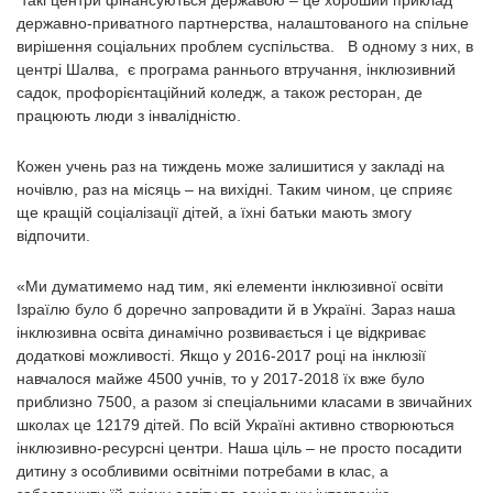
такі центри фінансуються державою – це хороший приклад
державно-приватного партнерства, налаштованого на спільне
вирішення соціальних проблем суспільства. В одному з них, в
центрі Шалва, є програма раннього втручання, інклюзивний
садок, профорієнтаційний коледж, а також ресторан, де
працюють люди з інвалідністю.
Кожен учень раз на тиждень може залишитися у закладі на
ночівлю, раз на місяць – на вихідні. Таким чином, це сприяє
ще кращій соціалізації дітей, а їхні батьки мають змогу
відпочити.
«Ми думатимемо над тим, які елементи інклюзивної освіти
Ізраїлю було б доречно запровадити й в Україні. Зараз наша
інклюзивна освіта динамічно розвивається і це відкриває
додаткові можливості. Якщо у 2016-2017 році на інклюзії
навчалося майже 4500 учнів, то у 2017-2018 їх вже було
приблизно 7500, а разом зі спеціальними класами в звичайних
школах це 12179 дітей. По всій Україні активно створюються
інклюзивно-ресурсні центри. Наша ціль – не просто посадити
дитину з особливими освітніми потребами в клас, а