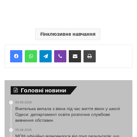
інклюзивне навчання
Telegram
Viber
Надіслати електронною поштою
Надрукувати
Головні новини
05.08.2026
Вчителька випала з вікна під час миття вікон у школі
Одеси: департамент освіти розпочне службове
вивчення обставин
05.08.2026
МОН офіційно відмовилося від груп результатів: що