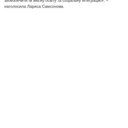
забезпечити їй якісну освіту та соціальну інтеграцію», –
наголосила Лариса Самсонова.