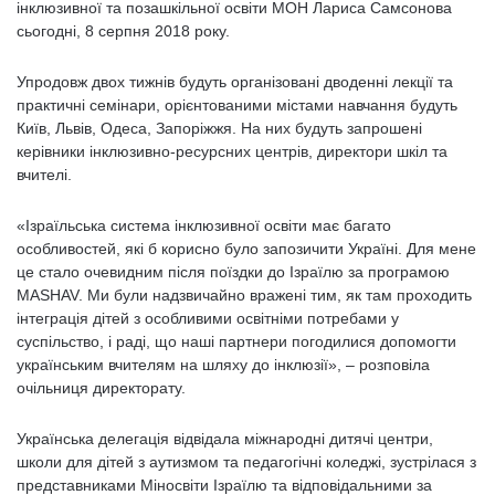
інклюзивної та позашкільної освіти МОН Лариса Самсонова
сьогодні, 8 серпня 2018 року.
Упродовж двох тижнів будуть організовані дводенні лекції та
практичні семінари, орієнтованими містами навчання будуть
Київ, Львів, Одеса, Запоріжжя. На них будуть запрошені
керівники інклюзивно-ресурсних центрів, директори шкіл та
вчителі.
«Ізраїльська система інклюзивної освіти має багато
особливостей, які б корисно було запозичити Україні. Для мене
це стало очевидним після поїздки до Ізраїлю за програмою
MASHAV. Ми були надзвичайно вражені тим, як там проходить
інтеграція дітей з особливими освітніми потребами у
суспільство, і раді, що наші партнери погодилися допомогти
українським вчителям на шляху до інклюзії», – розповіла
очільниця директорату.
Українська делегація відвідала міжнародні дитячі центри,
школи для дітей з аутизмом та педагогічні коледжі, зустрілася з
представниками Міносвіти Ізраїлю та відповідальними за