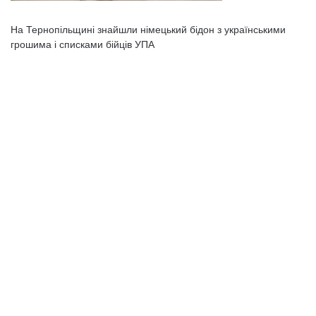
На Тернопільщині знайшли німецький бідон з українськими
грошима і списками бійців УПА