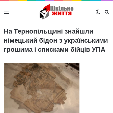
Меню
Switch
Ш
На Тернопільщині знайшли
німецький бідон з українськими
грошима і списками бійців УПА