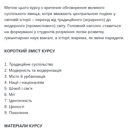
Метою цього курсу є критичне обговорення великого
суспільного явища, котре вважають центральною подією у
світовій історії – перехід від традиційного (аграрного) до
модерного (промислового) світу. Головний наголос ставиться
на формуванні у студентів розуміння логіки розвитку
гуманітарних наук взагалі, а історії зокрема, як зміни парадигм.
КОРОТКИЙ ЗМІСТ КУРСУ
1. Традиційне суспільство
2. Модерність та модернізація
3. Місто й урбанізація
4. Нації і націоналізм
5. Шлюб і сім’я
6. Міт
7. Ідентичність
8. Цінності
9. Покоління
МАТЕРІАЛИ КУРСУ