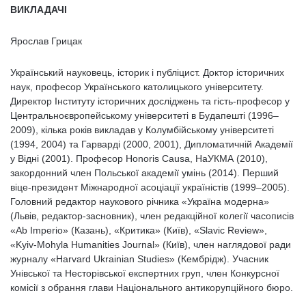
ВИКЛАДАЧІ
Ярослав Грицак
Український науковець, історик і публіцист. Доктор історичних
наук, професор Українського католицького університету.
Директор Інституту історичних досліджень та гість-професор у
Центральноєвропейському університеті в Будапешті (1996–
2009), кілька років викладав у Колумбійському університеті
(1994, 2004) та Гарварді (2000, 2001), Дипломатичній Академії
у Відні (2001). Професор Honoris Causa, НаУКМА (2010),
закордонний член Польської академії умінь (2014). Перший
віце-президент Міжнародної асоціації україністів (1999–2005).
Головний редактор наукового річника «Україна модерна»
(Львів, редактор-засновник), член редакційної колегії часописів
«Ab Imperio» (Казань), «Критика» (Київ), «Slavic Review»,
«Kyiv-Mohyla Humanities Journal» (Київ), член наглядової ради
журналу «Harvard Ukrainian Studies» (Кембрідж). Учасник
Унівської та Несторівської експертних груп, член Конкурсної
комісії з обрання глави Національного антикорупційного бюро.