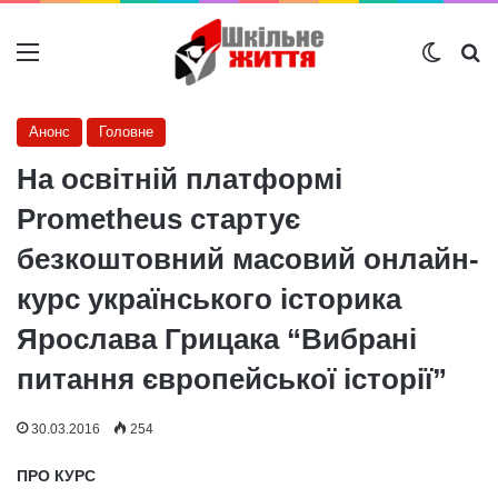
Меню
Switch
Ш
Анонс
Головне
На освітній платформі
Prometheus стартує
безкоштовний масовий онлайн-
курс українського історика
Ярослава Грицака “Вибрані
питання європейської історії”
30.03.2016
254
ПРО КУРС