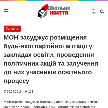
Меню
Switch
Ш
Головне
МОН засуджує розміщення
будь-якої партійної агітації у
закладах освіти, проведення
політичних акцій та залучення
до них учасників освітнього
процесу
26.06.2018
163
Міністерство засудило політичну агітацію у закладах освіти і
закликало обласні державні адміністрації вжити відповідні