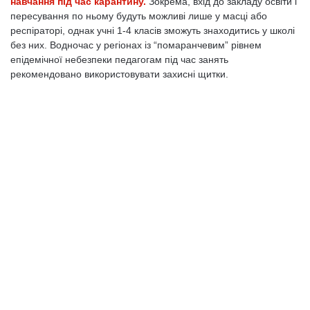
навчання під час карантину.
Зокрема, вхід до закладу освіти і
пересування по ньому будуть можливі лише у масці або
респіраторі, однак учні 1-4 класів зможуть знаходитись у школі
без них. Водночас у регіонах із “помаранчевим” рівнем
епідемічної небезпеки педагогам під час занять
рекомендовано використовувати захисні щитки.