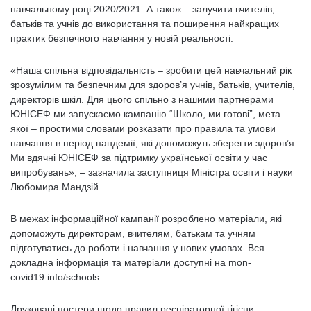
навчальному році 2020/2021. А також – залучити вчителів,
батьків та учнів до використання та поширення найкращих
практик безпечного навчання у новій реальності.
«Наша спільна відповідальність – зробити цей навчальний рік
зрозумілим та безпечним для здоров’я учнів, батьків, учителів,
директорів шкіл. Для цього спільно з нашими партнерами
ЮНІСЕФ ми запускаємо кампанію “Школо, ми готові”, мета
якої – простими словами розказати про правила та умови
навчання в період пандемії, які допоможуть зберегти здоров’я.
Ми вдячні ЮНІСЕФ за підтримку української освіти у час
випробувань», – зазначила заступниця Міністра освіти і науки
Любомира Мандзій.
В межах інформаційної кампанії розроблено матеріали, які
допоможуть директорам, вчителям, батькам та учням
підготуватись до роботи і навчання у нових умовах. Вся
докладна інформація та матеріали доступні на mon-
covid19.info/schools.
Друковані постери щодо правил респіраторної гігієни,