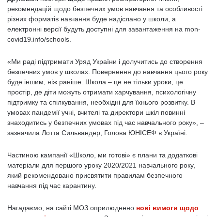
рекомендацій щодо безпечних умов навчання та особливості
різних форматів навчання буде надіслано у школи, а
електронні версії будуть доступні для завантаження на mon-
covid19.info/schools.
«Ми раді підтримати Уряд України і долучитись до створення
безпечних умов у школах. Повернення до навчання цього року
буде іншим, ніж раніше. Школа – це не тільки уроки, це
простір, де діти можуть отримати харчування, психологічну
підтримку та спілкування, необхідні для їхнього розвитку. В
умовах пандемії учні, вчителі та директори шкіл повинні
знаходитись у безпечних умовах під час навчального року», –
зазначила Лотта Сильвандер, Голова ЮНІСЕФ в Україні.
Частиною кампанії «Школо, ми готові» є плани та додаткові
матеріали для першого уроку 2020/2021 навчального року,
який рекомендовано присвятити правилам безпечного
навчання під час карантину.
Нагадаємо, на сайті МОЗ оприлюднено
нові вимоги щодо