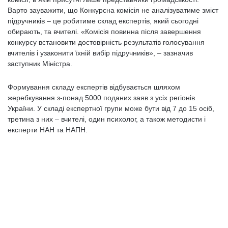
Варто зауважити, що Конкурсна комісія не аналізуватиме зміст
підручників – це робитиме склад експертів, який сьогодні
обирають, та вчителі. «Комісія повинна після завершення
конкурсу встановити достовірність результатів голосування
вчителів і узаконити їхній вибір підручників», – зазначив
заступник Міністра.
Формування складу експертів відбувається шляхом
жеребкування з-понад 5000 поданих заяв з усіх регіонів
України. У складі експертної групи може бути від 7 до 15 осіб,
третина з них – вчителі, один психолог, а також методисти і
експерти НАН та НАПН.