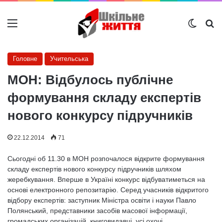
Меню
Switch
Ш
Головне
Учительська
МОН: Відбулось публічне
формування складу експертів
нового конкурсу підручників
22.12.2014
71
Сьогодні об 11.30 в МОН розпочалося відкрите формування
складу експертів нового конкурсу підручників шляхом
жеребкування. Вперше в Україні конкурс відбуватиметься на
основі електронного репозитарію. Серед учасників відкритого
відбору експертів: заступник Міністра освіти і науки Павло
Полянський, представники засобів масової інформації,
громадських організацій, книговидавці, усі охочі.