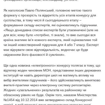
Як наголосив Павло Полянський, головною метою такого
формату є прозорість та відкритість усіх етапів конкурсу для
суспільства, в тому числі й сьогоднішнього етапу –
формування складу експертів, які оцінюватимуть підручники.
«Якщо донедавна списки експертів були утаємничені (але не
для всіх; кому було «потрібно, ті знали), то вже сьогодні вся
країна знатиме ім’я кожного експерта, який оцінюватиме той
чи інший новостворений підручник для 4 або 7 класу. Експерт
має відчувати свою відповідальність, водночас це буде
свідченням його фаховості й сумління».
Ще одна новизна «електронного» конкурсу полягає в тому, що
відтепер жоден чиновник МОН, представники інших державних
інституцій чи навіть директори шкіл не матимуть впливу на
вибір вчителями підручників – його здійснюватимуть винятково
вчителі-практики через електронну систему репозитарію.
Жодних «узагальнених» результатів на районному чи
обласному рівнях не буде. Окрім того, наказом Міністерства
№1454 від 10.12.2014 вже затверджено склад Конкурсної
комісії, в якій присутні лише представники громадськості.