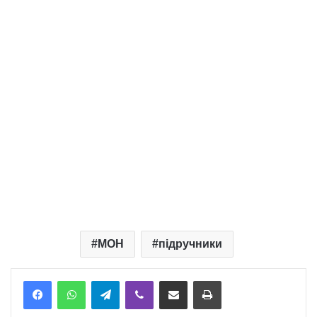
МОН
підручники
Telegram
Viber
Надіслати електронною поштою
Надрукувати