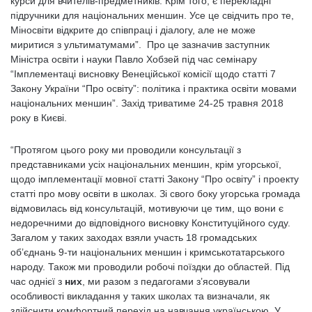
курси для вчителів-предметників. Крім того, є перекладні
підручники для національних меншин. Усе це свідчить про те,
Міносвіти відкрите до співпраці і діалогу, але не може
миритися з ультиматумами”. Про це зазначив заступник
Міністра освіти і науки Павло Хобзей під час семінару
“Імплементаці висновку Венеційської комісії щодо статті 7
Закону України “Про освіту”: політика і практика освіти мовами
національних меншин”. Захід триватиме 24-25 травня 2018
року в Києві.
“Протягом цього року ми проводили консультації з
представниками усіх національних меншин, крім угорської,
щодо імплементації мовної статті Закону “Про освіту” і проекту
статті про мову освіти в школах. Зі свого боку угорська громада
відмовилась від консультацій, мотивуючи це тим, що вони є
недоречними до відповідного висновку Конституційного суду.
Загалом у таких заходах взяли участь 18 громадських
об’єднань 9-ти національних меншин і кримськотатарського
народу. Також ми проводили робочі поїздки до областей. Під
час однієї з
них
, ми разом з педагогами з’ясовували
особливості викладання у таких школах та визначали, як
здійснити комфортний перехід на навчання українською. У