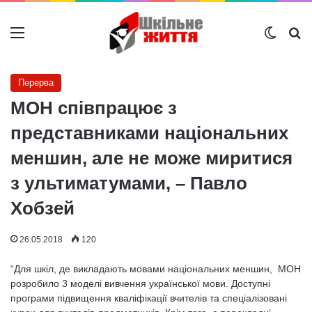
Меню
Switch
Ш
Перерва
МОН співпрацює з
представниками національних
меншин, але не може миритися
з ультиматумами, – Павло
Хобзей
26.05.2018
120
“Для шкіл, де викладають мовами національних меншин, МОН
розробило 3 моделі вивчення української мови. Доступні
програми підвищення кваліфікації вчителів та спеціалізовані