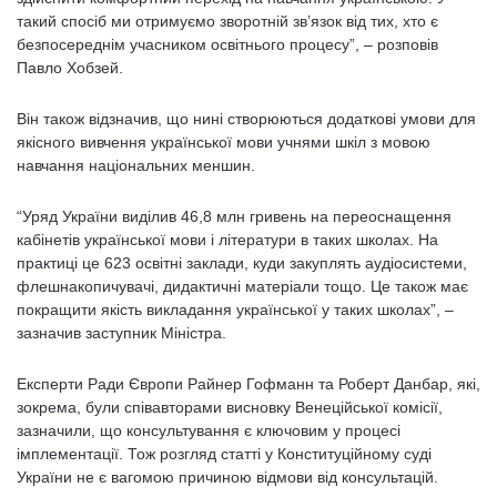
такий спосіб ми отримуємо зворотній зв’язок від тих, хто є
безпосереднім учасником освітнього процесу”, – розповів
Павло Хобзей.
Він також відзначив, що нині створюються додаткові умови для
якісного вивчення української мови учнями шкіл з мовою
навчання національних меншин.
“Уряд України виділив 46,8 млн гривень на переоснащення
кабінетів української мови і літератури в таких школах. На
практиці це 623 освітні заклади, куди закуплять аудіосистеми,
флешнакопичувачі, дидактичні матеріали тощо. Це також має
покращити якість викладання української у таких школах”, –
зазначив заступник Міністра.
Експерти Ради Європи Райнер Гофманн та Роберт Данбар, які,
зокрема, були співавторами висновку Венеційської комісії,
зазначили, що консультування є ключовим у процесі
імплементації. Тож розгляд статті у Конституційному суді
України не є вагомою причиною відмови від консультацій.